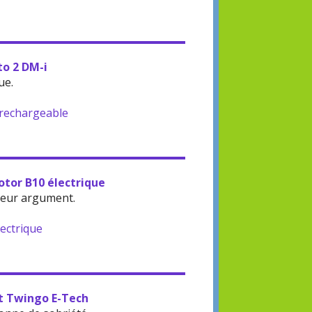
to 2 DM-i
ue.
-rechargeable
otor B10 électrique
leur argument.
lectrique
lt Twingo E-Tech