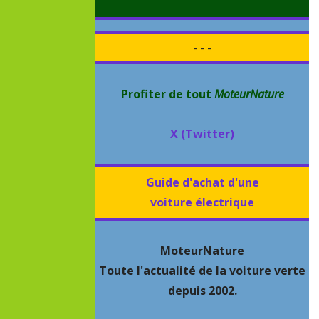
- - -
Profiter de tout
MoteurNature
X (Twitter)
Guide d'achat d'une
voiture électrique
MoteurNature
Toute l'actualité de la voiture verte
depuis 2002.