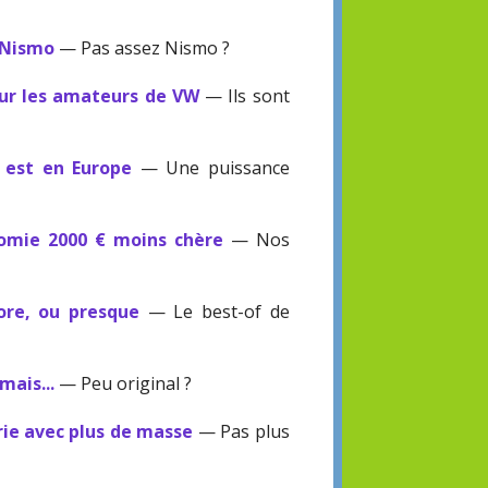
 Nismo
— Pas assez Nismo ?
our les amateurs de VW
— Ils sont
V est en Europe
— Une puissance
omie 2000 € moins chère
— Nos
ore, ou presque
— Le best-of de
mais...
— Peu original ?
ie avec plus de masse
— Pas plus