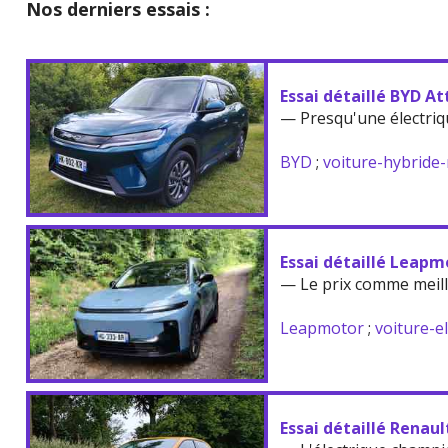
Nos derniers essais :
Essai détaillé BYD At
— Presqu'une électriq
BYD
;
voiture-hybride
Essai détaillé Leapm
— Le prix comme meil
Leapmotor
;
voiture-e
Essai détaillé Renau