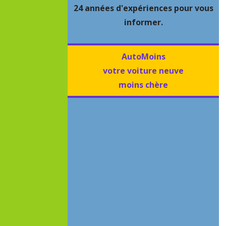
24 années d'expériences pour vous
informer.
AutoMoins
votre voiture neuve
moins chère