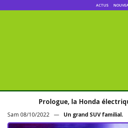
ACTUS
NOUVE
Prologue, la Honda électri
Sam 08/10/2022 —
Un grand SUV familial.