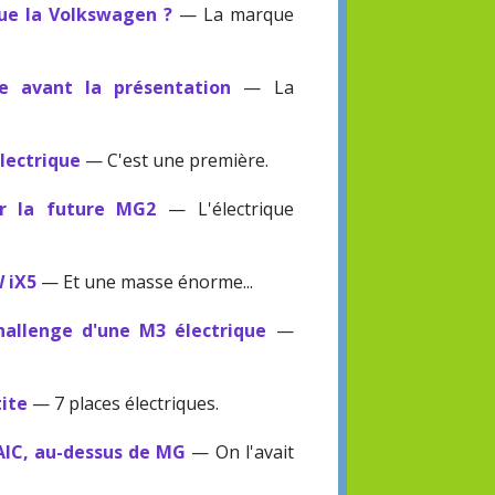
que la Volkswagen ?
— La marque
te avant la présentation
— La
électrique
— C'est une première.
r la future MG2
— L'électrique
 iX5
— Et une masse énorme...
allenge d'une M3 électrique
—
tite
— 7 places électriques.
AIC, au-dessus de MG
— On l'avait