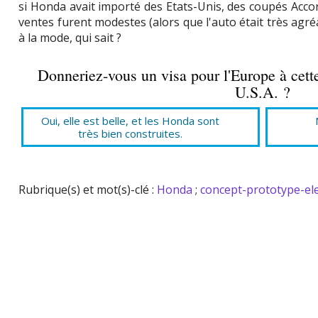
si Honda avait importé des Etats-Unis, des coupés Accord
ventes furent modestes (alors que l'auto était très agré
à la mode, qui sait ?
Donneriez-vous un visa pour l'Europe à cet
U.S.A. ?
Oui, elle est belle, et les Honda sont
très bien construites.
Rubrique(s) et mot(s)-clé :
Honda
;
concept-prototype-el