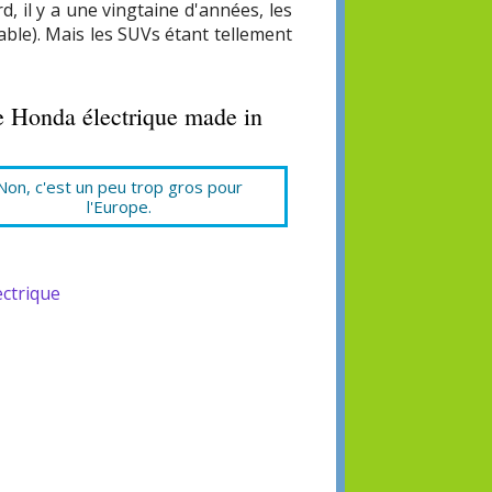
, il y a une vingtaine d'années, les
able). Mais les SUVs étant tellement
te Honda électrique made in
Non, c'est un peu trop gros pour
l'Europe.
ectrique