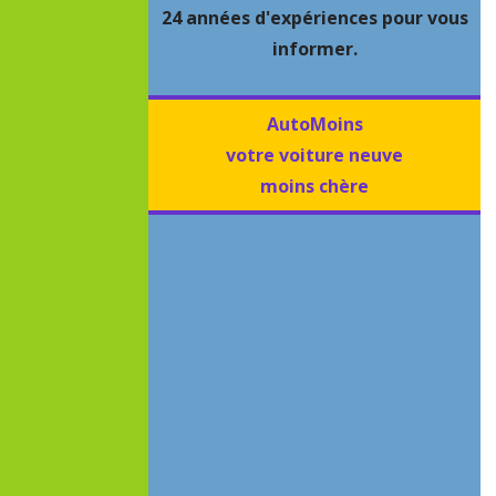
24 années d'expériences pour vous
informer.
AutoMoins
votre voiture neuve
moins chère