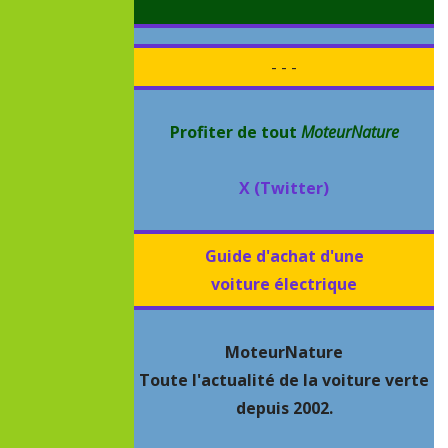
- - -
Profiter de tout
MoteurNature
X (Twitter)
Guide d'achat d'une
voiture électrique
MoteurNature
Toute l'actualité de la voiture verte
depuis 2002.