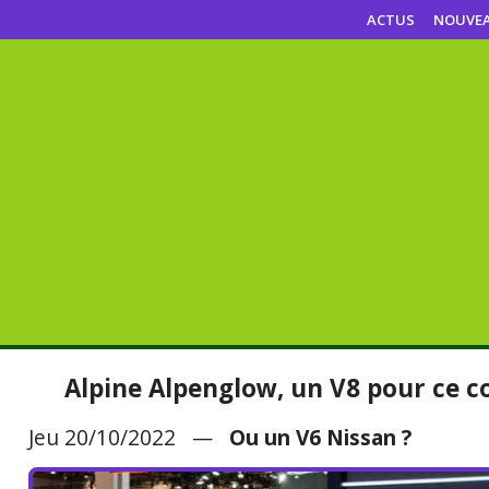
ACTUS
NOUVE
Alpine Alpenglow, un V8 pour ce c
Jeu 20/10/2022 —
Ou un V6 Nissan ?