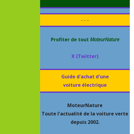
- - -
Profiter de tout
MoteurNature
X (Twitter)
Guide d'achat d'une
voiture électrique
MoteurNature
Toute l'actualité de la voiture verte
depuis 2002.