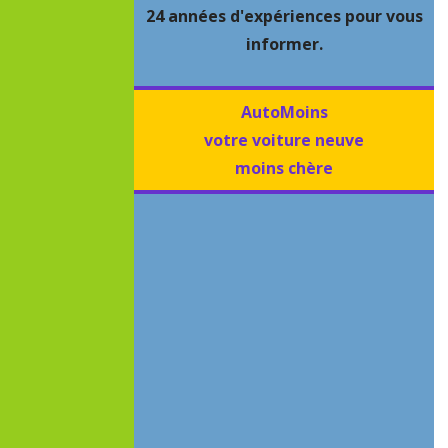
24 années d'expériences pour vous
informer.
AutoMoins
votre voiture neuve
moins chère