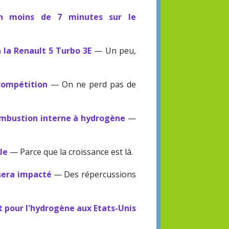
en moins de 7 minutes sur le
 la Renault 5 Turbo 3E
— Un peu,
 compétition
— On ne perd pas de
ombustion interne à hydrogène
—
le
— Parce que la croissance est là.
sera impacté
— Des répercussions
nt pour l'hydrogène aux Etats-Unis