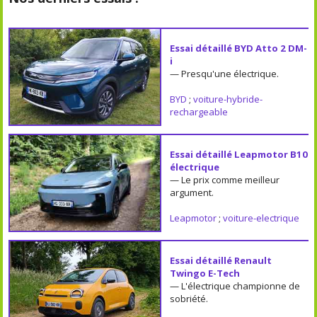
Essai détaillé BYD Atto 2 DM-
i
— Presqu'une électrique.
BYD
;
voiture-hybride-
rechargeable
Essai détaillé Leapmotor B10
électrique
— Le prix comme meilleur
argument.
Leapmotor
;
voiture-electrique
Essai détaillé Renault
Twingo E-Tech
— L'électrique championne de
sobriété.