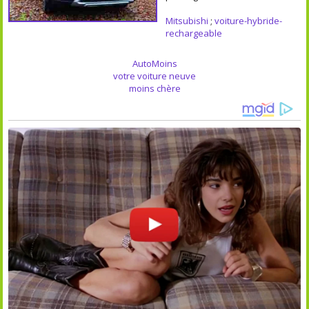
Mitsubishi
;
voiture-hybride-
rechargeable
AutoMoins
votre voiture neuve
moins chère