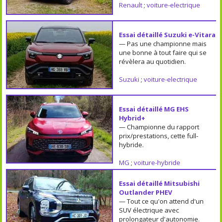
Renault
;
voiture-electrique
Essai détaillé Suzuki e-Vitara
— Pas une championne mais
une bonne à tout faire qui se
révèlera au quotidien.
Suzuki
;
voiture-electrique
Essai détaillé MG EHS
Hybrid+
— Championne du rapport
prix/prestations, cette full-
hybride.
MG
;
voiture-hybride
Essai détaillé Mitsubishi
Outlander PHEV
— Tout ce qu'on attend d'un
SUV électrique avec
prolongateur d'autonomie.