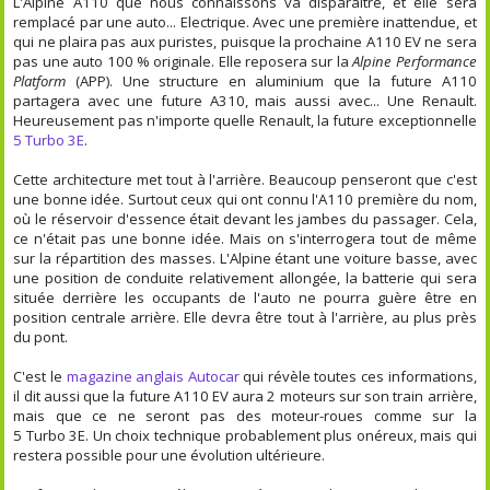
L'Alpine A110 que nous connaissons va disparaître, et elle sera
remplacé par une auto... Electrique. Avec une première inattendue, et
qui ne plaira pas aux puristes, puisque la prochaine A110 EV ne sera
pas une auto 100 % originale. Elle reposera sur la
Alpine Performance
Platform
(APP). Une structure en aluminium que la future A110
partagera avec une future A310, mais aussi avec... Une Renault.
Heureusement pas n'importe quelle Renault, la future exceptionnelle
5 Turbo 3E
.
Cette architecture met tout à l'arrière. Beaucoup penseront que c'est
une bonne idée. Surtout ceux qui ont connu l'A110 première du nom,
où le réservoir d'essence était devant les jambes du passager. Cela,
ce n'était pas une bonne idée. Mais on s'interrogera tout de même
sur la répartition des masses. L'Alpine étant une voiture basse, avec
une position de conduite relativement allongée, la batterie qui sera
située derrière les occupants de l'auto ne pourra guère être en
position centrale arrière. Elle devra être tout à l'arrière, au plus près
du pont.
C'est le
magazine anglais Autocar
qui révèle toutes ces informations,
il dit aussi que la future A110 EV aura 2 moteurs sur son train arrière,
mais que ce ne seront pas des moteur-roues comme sur la
5 Turbo 3E. Un choix technique probablement plus onéreux, mais qui
restera possible pour une évolution ultérieure.