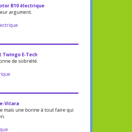
otor B10 électrique
leur argument.
lectrique
lt Twingo E-Tech
onne de sobriété.
rique
 e-Vitara
 mais une bonne à tout faire qui
en.
ique