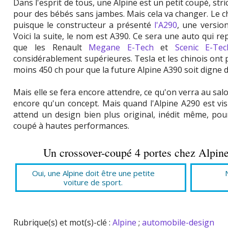
Dans l'esprit de tous, une Alpine est un petit coupé, stri
pour des bébés sans jambes. Mais cela va changer. L
puisque le constructeur a présenté
l'A290
, une versio
Voici la suite, le nom est A390. Ce sera une auto qui 
que les Renault
Megane E-Tech
et
Scenic E-Tec
considérablement supérieures. Tesla et les chinois ont pl
moins 450 ch pour que la future Alpine A390 soit digne 
Mais elle se fera encore attendre, ce qu'on verra au sal
encore qu'un concept. Mais quand l'Alpine A290 est vis
attend un design bien plus original, inédit même, pou
coupé à hautes performances.
Un crossover-coupé 4 portes chez Alpine
Oui, une Alpine doit être une petite
voiture de sport.
Rubrique(s) et mot(s)-clé :
Alpine
;
automobile-design