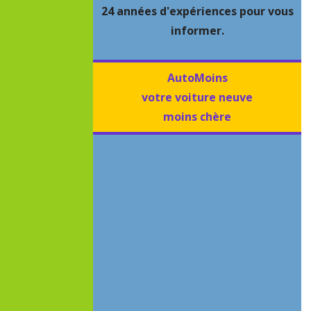
24 années d'expériences pour vous
informer.
AutoMoins
votre voiture neuve
moins chère