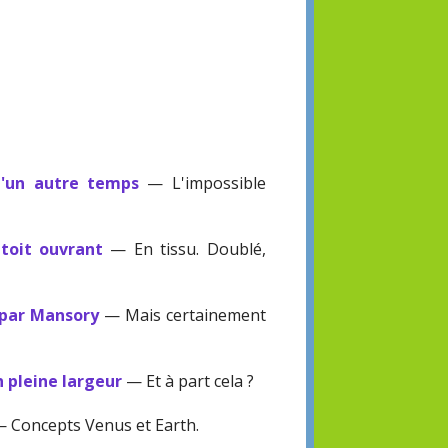
d'un autre temps
— L'impossible
 toit ouvrant
— En tissu. Doublé,
 par Mansory
— Mais certainement
n pleine largeur
— Et à part cela ?
 Concepts Venus et Earth.