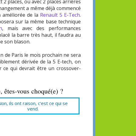
ct 2 places, ou avec 2 places arrières
e changement a même déjà commencé
n améliorée de la
Renault 5 E-Tech
.
reposera sur la même base technique
h
, mais avec des performances
acé la barre très haut, il faudra au
de son blason.
on de Paris le mois prochain ne sera
iblement dérivée de la 5 E-tech, on
r ce qui devrait être un crossover-
, êtes-vous choqué(e) ?
Non, ils ont raison, c'est ce qui se
vend.