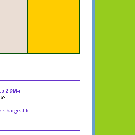
to 2 DM-i
ue.
-rechargeable