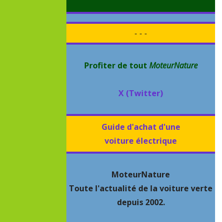
- - -
Profiter de tout
MoteurNature
X (Twitter)
Guide d'achat d'une
voiture électrique
MoteurNature
Toute l'actualité de la voiture verte
depuis 2002.