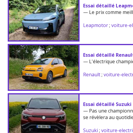
Essai détaillé Leapm
— Le prix comme meil
Leapmotor
;
voiture-e
Essai détaillé Renau
— L'électrique champi
Renault
;
voiture-elect
Essai détaillé Suzuki
— Pas une championne
se révèlera au quotidi
Suzuki
;
voiture-electr