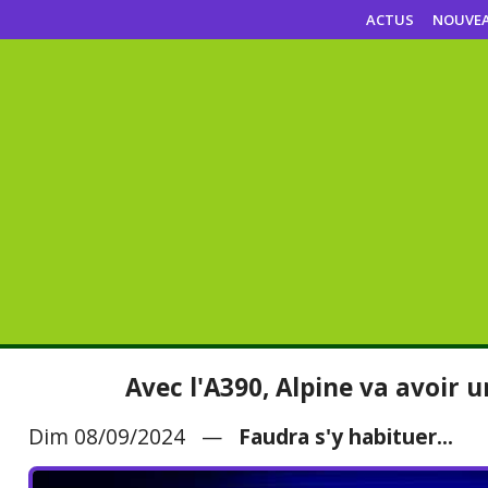
ACTUS
NOUVE
Avec l'A390, Alpine va avoir
Dim 08/09/2024 —
Faudra s'y habituer...