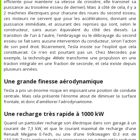
efficiente pour maintenir sa vitesse de croisière, elle transmet sa
puissance au troisième essieu (le dernier). Mais à côté de cela, il y a
2 machines électriques pour chacune des roues du second essieu,
ces moteurs ne servent que pour les accélérations, donnant une
puissance immédiate, et assurant des reprises qui sont, selon le
constructeur, sans aucun équivalent du côté des diesels. La
transition de l'un à l'autre, l'embrayage ou le débrayage du second
essieu se fait sans aucune intervention du conducteur, sinon l'action
de son pied droit. Bizarrement, Tesla insiste sur l'exploit que cela
constituerait. Ce n'en est pourtant pas un. Chez Mercedes par
exemple, la technologie
4Matic
transforme une propulsion en une
traction intégrale en une fraction de seconde, et cela existe depuis
plusieurs années.
Une grande finesse aérodynamique
Tesla a pris un énorme risque en imposant une position de conduite
centrale. Mais cela présente l'énorme atout de diminuer la surface
frontale, et donc d'améliorer l'aérodynamisme.
Une recharge très rapide à 1000 kW
Quand un particulier recharge son électrique dans son garage à un
courant de 7,3 kW, et que le courant maximal de recharge d'une
Renault Megane E-Tech, ou une d'une Volkswagen ID.3 est de
130 kW, Tesla explose toute la concurrence en autorisant la recharge