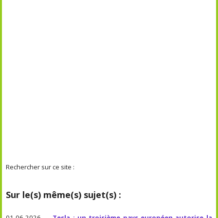
Rechercher sur ce site :
Sur le(s) même(s) sujet(s) :
01-06-2026 —
Tesla : un troisième pays européen autorise la