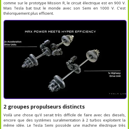
comme sur le prototype Mission R, le circuit électrique est en 900 V.
Mais Tesla bat tout le monde avec son Semi en 1000 V. C'est
théoriquement plus efficient.
2 groupes propulseurs distincts
Voilà une chose qu'il serait très difficile de faire avec des diesels,
encore que des systèmes suralimentation à 2 turbos exploitent la
même idée. Le Tesla Semi possède une machine électrique très