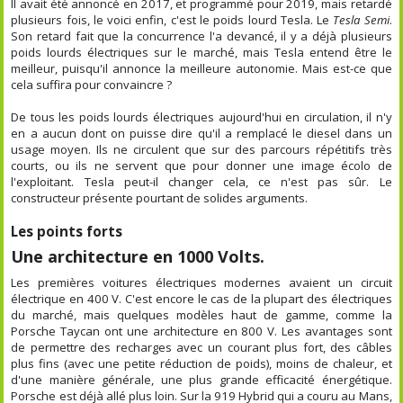
Il avait été annoncé en 2017, et programmé pour 2019, mais retardé
plusieurs fois, le voici enfin, c'est le poids lourd Tesla. Le
Tesla Semi
.
Son retard fait que la concurrence l'a devancé, il y a déjà plusieurs
poids lourds électriques sur le marché, mais Tesla entend être le
meilleur, puisqu'il annonce la meilleure autonomie. Mais est-ce que
cela suffira pour convaincre ?
De tous les poids lourds électriques aujourd'hui en circulation, il n'y
en a aucun dont on puisse dire qu'il a remplacé le diesel dans un
usage moyen. Ils ne circulent que sur des parcours répétitifs très
courts, ou ils ne servent que pour donner une image écolo de
l'exploitant. Tesla peut-il changer cela, ce n'est pas sûr. Le
constructeur présente pourtant de solides arguments.
Les points forts
Une architecture en 1000 Volts.
Les premières voitures électriques modernes avaient un circuit
électrique en 400 V. C'est encore le cas de la plupart des électriques
du marché, mais quelques modèles haut de gamme, comme la
Porsche Taycan ont une architecture en 800 V. Les avantages sont
de permettre des recharges avec un courant plus fort, des câbles
plus fins (avec une petite réduction de poids), moins de chaleur, et
d'une manière générale, une plus grande efficacité énergétique.
Porsche est déjà allé plus loin. Sur la 919 Hybrid qui a couru au Mans,