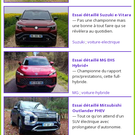
Essai détaillé Suzuki e-Vitara
— Pas une championne mais
une bonne à tout faire qui se
révèlera au quotidien.
Suzuki
;
voiture-electrique
Essai détaillé MG EHS
Hybrid+
— Championne du rapport
prix/prestations, cette full-
hybride.
MG
;
voiture-hybride
Essai détaillé Mitsubishi
Outlander PHEV
— Tout ce qu'on attend d'un
SUV électrique avec
prolongateur d'autonomie.