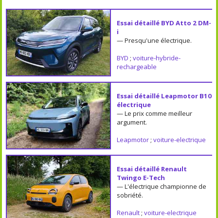
Essai détaillé BYD Atto 2 DM-
i
— Presqu'une électrique.
BYD
;
voiture-hybride-
rechargeable
Essai détaillé Leapmotor B10
électrique
— Le prix comme meilleur
argument.
Leapmotor
;
voiture-electrique
Essai détaillé Renault
Twingo E-Tech
— L'électrique championne de
sobriété.
Renault
;
voiture-electrique