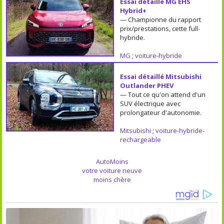
Essai détaillé MG EHS
Hybrid+
— Championne du rapport
prix/prestations, cette full-
hybride.
MG
;
voiture-hybride
Essai détaillé Mitsubishi
Outlander PHEV
— Tout ce qu'on attend d'un
SUV électrique avec
prolongateur d'autonomie.
Mitsubishi
;
voiture-hybride-
rechargeable
AutoMoins
votre voiture neuve
moins chère