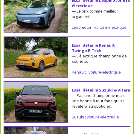
Essai détaillé Leapmotor B10
électrique
— Le prix comme meilleur
argument.
Leapmotor
;
voiture-electrique
Essai détaillé Renault
Twingo E-Tech
— L'électrique championne de
sobriété.
Renault
;
voiture-electrique
Essai détaillé Suzuki e-Vitara
— Pas une championne mais
une bonne à tout faire qui se
révèlera au quotidien.
Suzuki
;
voiture-electrique