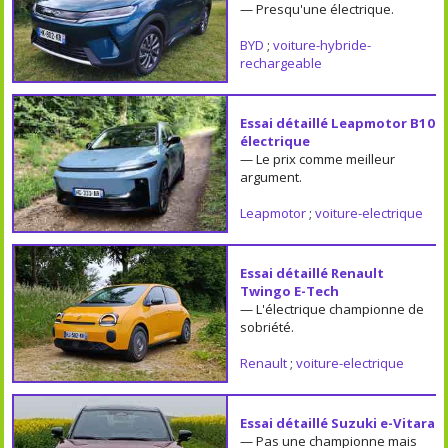
— Presqu'une électrique.
BYD
;
voiture-hybride-
rechargeable
Essai détaillé Leapmotor B10
électrique
— Le prix comme meilleur
argument.
Leapmotor
;
voiture-electrique
Essai détaillé Renault
Twingo E-Tech
— L'électrique championne de
sobriété.
Renault
;
voiture-electrique
Essai détaillé Suzuki e-Vitara
— Pas une championne mais