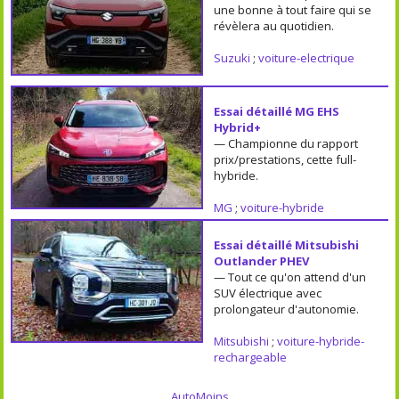
une bonne à tout faire qui se
révèlera au quotidien.
Suzuki
;
voiture-electrique
Essai détaillé MG EHS
Hybrid+
— Championne du rapport
prix/prestations, cette full-
hybride.
MG
;
voiture-hybride
Essai détaillé Mitsubishi
Outlander PHEV
— Tout ce qu'on attend d'un
SUV électrique avec
prolongateur d'autonomie.
Mitsubishi
;
voiture-hybride-
rechargeable
AutoMoins