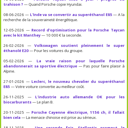
trahison ?
— Quand Porsche copie Hyundai.
08-06-2026 —
L'Inde va se convertir au superéthanol E85
— A la
recherche de la souveraineté énergétique.
12-05-2026 —
Record d'optimisation pour la Porsche Taycan
avec le kit Manthey
— 10 000 € la seconde.
26-02-2026 —
Volkswagen soutient pleinement le super
éthanolé E20
— Pour les voitures du groupe.
05-02-2026 —
La vraie raison pour laquelle Porsche
abandonnerait sa sportive électrique
— Pas pour faire plaisir à
Alpine.
27-01-2026 —
Leclerc, le nouveau chevalier du superéthanol
E85
— Votre voiture convertie au meilleur coût.
26-11-2025 —
L'industrie auto allemande OK pour les
biocarburants
— Le plan B.
20-11-2025 —
Porsche Cayenne électrique, 1156 ch, il fallait
bien cela
— La menace chinoise est prise au sérieux.
18-11-2025 —
Une seconde fois, Stellantis promeut le