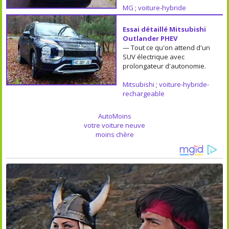
MG
;
voiture-hybride
Essai détaillé Mitsubishi
Outlander PHEV
— Tout ce qu'on attend d'un
SUV électrique avec
prolongateur d'autonomie.
Mitsubishi
;
voiture-hybride-
rechargeable
AutoMoins
votre voiture neuve
moins chère