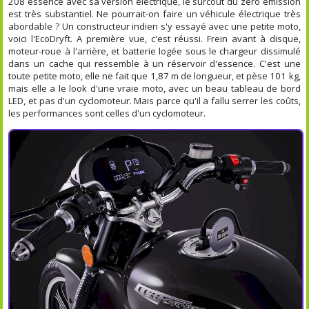
208 essence avec sa version électrique, le surcoût du zéro émission
est très substantiel. Ne pourrait-on faire un véhicule électrique très
abordable ? Un constructeur indien s'y essayé avec une petite moto,
voici l'EcoDryft. A première vue, c'est réussi. Frein avant à disque,
moteur-roue à l'arrière, et batterie logée sous le chargeur dissimulé
dans un cache qui ressemble à un réservoir d'essence. C'est une
toute petite moto, elle ne fait que 1,87 m de longueur, et pèse 101 kg,
mais elle a le look d'une vraie moto, avec un beau tableau de bord
LED, et pas d'un cyclomoteur. Mais parce qu'il a fallu serrer les coûts,
les performances sont celles d'un cyclomoteur.