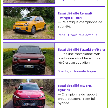
Essai détaillé Renault
Twingo E-Tech
— L'électrique championne de
sobriété.
Renault
;
voiture-electrique
Essai détaillé Suzuki e-Vitara
— Pas une championne mais
une bonne à tout faire qui se
révèlera au quotidien.
Suzuki
;
voiture-electrique
Essai détaillé MG EHS
Hybrid+
— Championne du rapport
prix/prestations, cette full-
hybride.