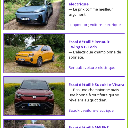
électrique
— Le prix comme meilleur
argument.
Leapmotor
;
voiture-electrique
Essai détaillé Renault
Twingo E-Tech
— L'électrique championne de
sobriété.
Renault
;
voiture-electrique
Essai détaillé Suzuki e-Vitara
— Pas une championne mais
une bonne à tout faire qui se
révèlera au quotidien.
Suzuki
;
voiture-electrique
Essai détaillé MG EHS