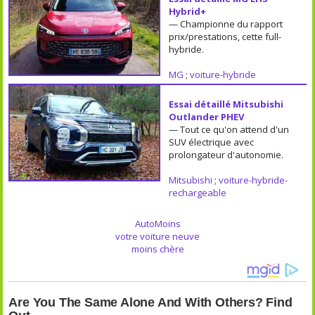
Hybrid+
— Championne du rapport
prix/prestations, cette full-
hybride.
MG
;
voiture-hybride
Essai détaillé Mitsubishi
Outlander PHEV
— Tout ce qu'on attend d'un
SUV électrique avec
prolongateur d'autonomie.
Mitsubishi
;
voiture-hybride-
rechargeable
AutoMoins
votre voiture neuve
moins chère