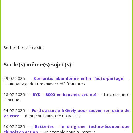
Rechercher sur ce site :
Sur le(s) même(s) sujet(s) :
29-07-2026 —
Stellantis abandonne enfin l'auto-partage
—
L'autopartage de Free2move cédé à Mutares.
28-07-2026 —
BYD : 8000 embauches cet été
— La croissance
continue.
24-07-2026 —
Ford s'associe à Geely pour sauver son usine de
Valence
— Bonne ou mauvaise nouvelle ?
20-07-2026 —
Batteries : le dirigisme techno-économique
chinois en action
— Un exemple pour la France ?