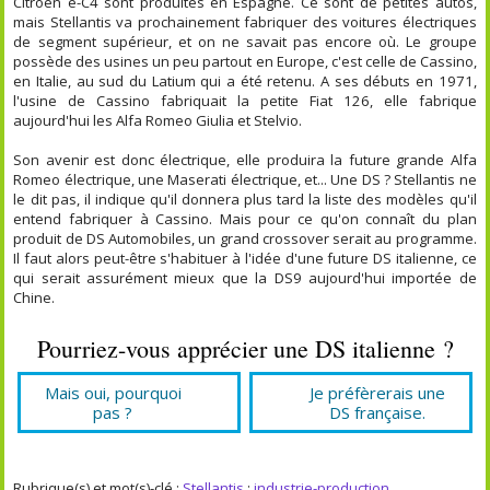
Citroën ë-C4 sont produites en Espagne. Ce sont de petites autos,
mais Stellantis va prochainement fabriquer des voitures électriques
de segment supérieur, et on ne savait pas encore où. Le groupe
possède des usines un peu partout en Europe, c'est celle de Cassino,
en Italie, au sud du Latium qui a été retenu. A ses débuts en 1971,
l'usine de Cassino fabriquait la petite Fiat 126, elle fabrique
aujourd'hui les Alfa Romeo Giulia et Stelvio.
Son avenir est donc électrique, elle produira la future grande Alfa
Romeo électrique, une Maserati électrique, et... Une DS ? Stellantis ne
le dit pas, il indique qu'il donnera plus tard la liste des modèles qu'il
entend fabriquer à Cassino. Mais pour ce qu'on connaît du plan
produit de DS Automobiles, un grand crossover serait au programme.
Il faut alors peut-être s'habituer à l'idée d'une future DS italienne, ce
qui serait assurément mieux que la DS9 aujourd'hui importée de
Chine.
Pourriez-vous apprécier une DS italienne ?
Mais oui, pourquoi
Je préfèrerais une
pas ?
DS française.
Rubrique(s) et mot(s)-clé :
Stellantis
;
industrie-production