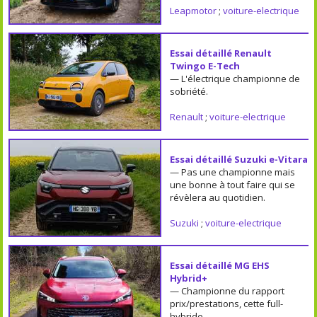
Leapmotor
;
voiture-electrique
Essai détaillé Renault
Twingo E-Tech
— L'électrique championne de
sobriété.
Renault
;
voiture-electrique
Essai détaillé Suzuki e-Vitara
— Pas une championne mais
une bonne à tout faire qui se
révèlera au quotidien.
Suzuki
;
voiture-electrique
Essai détaillé MG EHS
Hybrid+
— Championne du rapport
prix/prestations, cette full-
hybride.