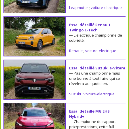
Leapmotor
;
voiture-electrique
Essai détaillé Renault
Twingo E-Tech
— L'électrique championne de
sobriété.
Renault
;
voiture-electrique
Essai détaillé Suzuki e-Vitara
— Pas une championne mais
une bonne à tout faire qui se
révèlera au quotidien.
Suzuki
;
voiture-electrique
Essai détaillé MG EHS
Hybrid+
— Championne du rapport
prix/prestations, cette full-