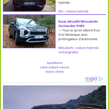
hybride.
MG
;
voiture-hybride
Essai détaillé Mitsubishi
Outlander PHEV
— Tout ce qu'on attend d'un
SUV électrique avec
prolongateur d'autonomie.
Mitsubishi
;
voiture-hybride-
rechargeable
AutoMoins
votre voiture neuve
moins chère