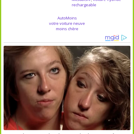
rechargeable
AutoMoins
votre voiture neuve
moins chère