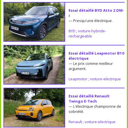
Essai détaillé BYD Atto 2 DM-
i
— Presqu'une électrique.
BYD
;
voiture-hybride-
rechargeable
Essai détaillé Leapmotor B10
électrique
— Le prix comme meilleur
argument.
Leapmotor
;
voiture-electrique
Essai détaillé Renault
Twingo E-Tech
— L'électrique championne de
sobriété.
Renault
;
voiture-electrique