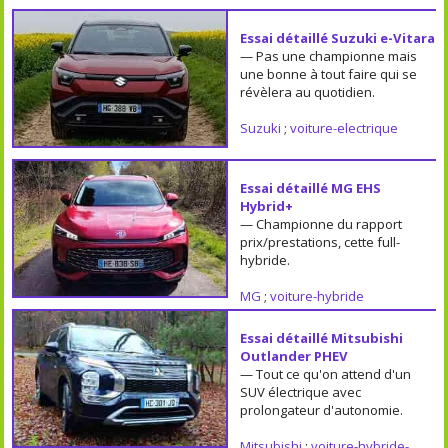
Essai détaillé Suzuki e-Vitara
— Pas une championne mais
une bonne à tout faire qui se
révèlera au quotidien.
Suzuki
;
voiture-electrique
Essai détaillé MG EHS
Hybrid+
— Championne du rapport
prix/prestations, cette full-
hybride.
MG
;
voiture-hybride
Essai détaillé Mitsubishi
Outlander PHEV
— Tout ce qu'on attend d'un
SUV électrique avec
prolongateur d'autonomie.
Mitsubishi
;
voiture-hybride-