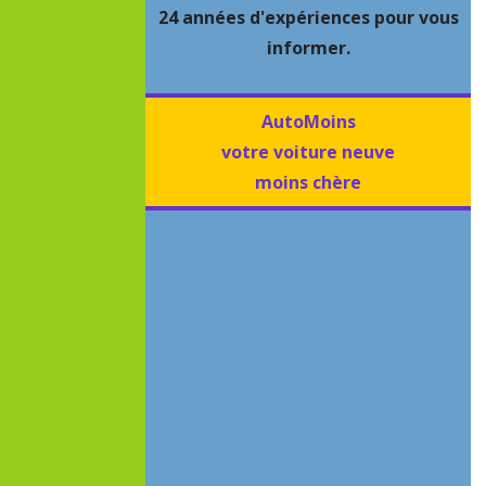
24 années d'expériences pour vous
informer.
AutoMoins
votre voiture neuve
moins chère