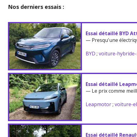
Nos derniers essais :
Essai détaillé BYD At
— Presqu'une électriq
BYD
;
voiture-hybride
Essai détaillé Leapm
— Le prix comme meil
Leapmotor
;
voiture-e
Essai détaillé Renau