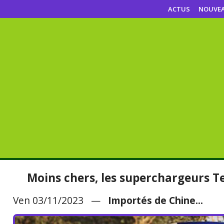
ACTUS
NOUVE
Moins chers, les superchargeurs T
Ven 03/11/2023 —
Importés de Chine...