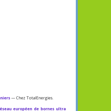
aniers
— Chez TotalEnergies.
 réseau européen de bornes ultra