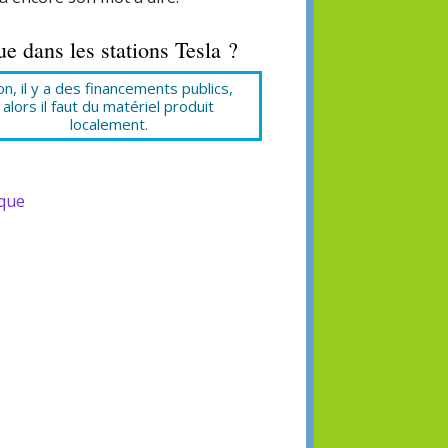
ue dans les stations Tesla ?
n, il y a des financements publics,
alors il faut du matériel produit
localement.
ique