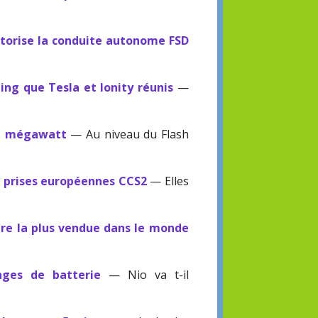
utorise la conduite autonome FSD
ing que Tesla et Ionity réunis
—
au mégawatt
— Au niveau du Flash
s prises européennes CCS2
— Elles
ure la plus vendue dans le monde
anges de batterie
— Nio va t-il