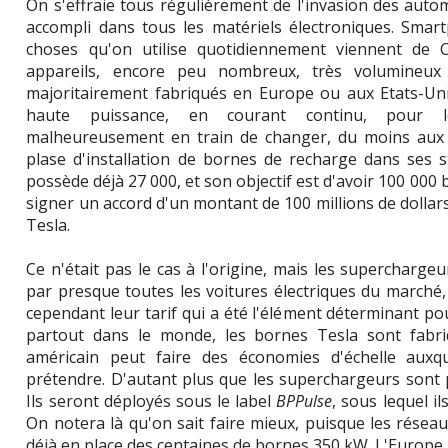
On s'effraie tous régulièrement de l'invasion des autom
accompli dans tous les matériels électroniques. Smar
choses qu'on utilise quotidiennement viennent de C
appareils, encore peu nombreux, très volumineux
majoritairement fabriqués en Europe ou aux Etats-Uni
haute puissance, en courant continu, pour les
malheureusement en train de changer, du moins aux E
plase d'installation de bornes de recharge dans ses s
possède déjà 27 000, et son objectif est d'avoir 100 000 b
signer un accord d'un montant de 100 millions de dolla
Tesla.
Ce n'était pas le cas à l'origine, mais les supercharge
par presque toutes les voitures électriques du marché, e
cependant leur tarif qui a été l'élément déterminant po
partout dans le monde, les bornes Tesla sont fabri
américain peut faire des économies d'échelle auxq
prétendre. D'autant plus que les superchargeurs sont pr
Ils seront déployés sous le label
BPPulse
, sous lequel i
On notera là qu'on sait faire mieux, puisque les rése
déjà en place des centaines de bornes 350 kW. L'Europe 