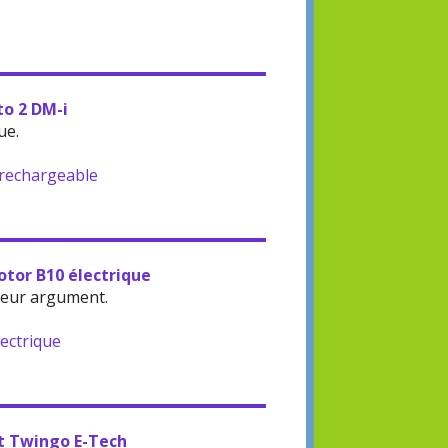
to 2 DM-i
ue.
-rechargeable
otor B10 électrique
leur argument.
lectrique
lt Twingo E-Tech