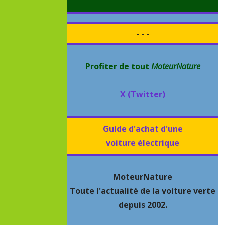
- - -
Profiter de tout
MoteurNature
X (Twitter)
Guide d'achat d'une
voiture électrique
MoteurNature
Toute l'actualité de la voiture verte
depuis 2002.