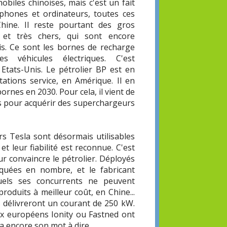
obiles chinoises, mais c'est un fait
tphones et ordinateurs, toutes ces
hine. Il reste pourtant des gros
 et très chers, qui sont encore
s. Ce sont les bornes de recharge
 véhicules électriques. C'est
tats-Unis. Le pétrolier BP est en
tations service, en Amérique. Il en
ornes en 2030. Pour cela, il vient de
rs pour acquérir des superchargeurs
urs Tesla sont désormais utilisables
t leur fiabilité est reconnue. C'est
ur convaincre le pétrolier. Déployés
quées en nombre, et le fabricant
uels ses concurrents ne peuvent
oduits à meilleur coût, en Chine...
ls délivreront un courant de 250 kW.
aux européens Ionity ou Fastned ont
a encore son mot à dire.