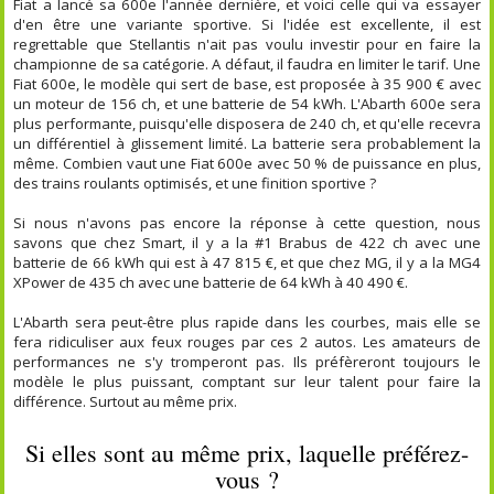
Fiat a lancé sa 600e l'année dernière, et voici celle qui va essayer
d'en être une variante sportive. Si l'idée est excellente, il est
regrettable que Stellantis n'ait pas voulu investir pour en faire la
championne de sa catégorie. A défaut, il faudra en limiter le tarif. Une
Fiat 600e, le modèle qui sert de base, est proposée à 35 900 € avec
un moteur de 156 ch, et une batterie de 54 kWh. L'Abarth 600e sera
plus performante, puisqu'elle disposera de 240 ch, et qu'elle recevra
un différentiel à glissement limité. La batterie sera probablement la
même. Combien vaut une Fiat 600e avec 50 % de puissance en plus,
des trains roulants optimisés, et une finition sportive ?
Si nous n'avons pas encore la réponse à cette question, nous
savons que chez Smart, il y a la #1 Brabus de 422 ch avec une
batterie de 66 kWh qui est à 47 815 €, et que chez MG, il y a la MG4
XPower de 435 ch avec une batterie de 64 kWh à 40 490 €.
L'Abarth sera peut-être plus rapide dans les courbes, mais elle se
fera ridiculiser aux feux rouges par ces 2 autos. Les amateurs de
performances ne s'y tromperont pas. Ils préfèreront toujours le
modèle le plus puissant, comptant sur leur talent pour faire la
différence. Surtout au même prix.
Si elles sont au même prix, laquelle préférez-
vous ?