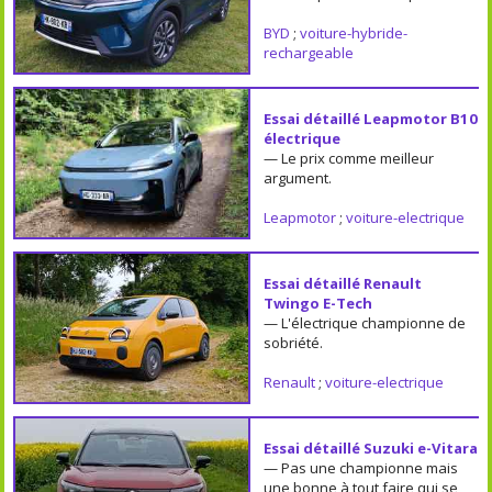
BYD
;
voiture-hybride-
rechargeable
Essai détaillé Leapmotor B10
électrique
— Le prix comme meilleur
argument.
Leapmotor
;
voiture-electrique
Essai détaillé Renault
Twingo E-Tech
— L'électrique championne de
sobriété.
Renault
;
voiture-electrique
Essai détaillé Suzuki e-Vitara
— Pas une championne mais
une bonne à tout faire qui se