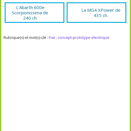
L'Abarth 600e
La MG4 XPower de
Scorpionissima de
435 ch.
240 ch.
Rubrique(s) et mot(s)-clé :
Fiat
;
concept-prototype-electrique