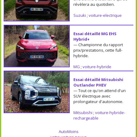
révèlera au quotidien.
Suzuki
;
voiture-electrique
Essai détaillé MG EHS
Hybrid+
— Championne du rapport
prix/prestations, cette full-
hybride.
MG
;
voiture-hybride
Essai détaillé Mitsubishi
Outlander PHEV
— Tout ce qu'on attend d'un
SUV électrique avec
prolongateur d'autonomie.
Mitsubishi
;
voiture-hybride-
rechargeable
AutoMoins
votre voiture neuve