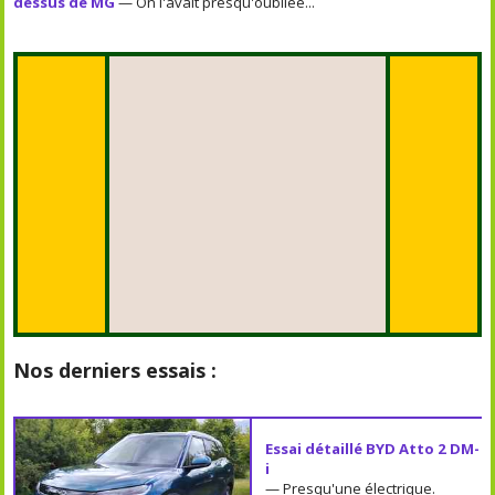
dessus de MG
— On l'avait presqu'oubliée...
Nos derniers essais :
Essai détaillé BYD Atto 2 DM-
i
— Presqu'une électrique.