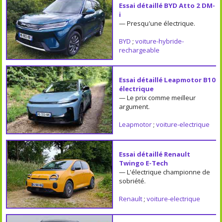
Essai détaillé BYD Atto 2 DM-
i
— Presqu'une électrique.
BYD
;
voiture-hybride-
rechargeable
Essai détaillé Leapmotor B10
électrique
— Le prix comme meilleur
argument.
Leapmotor
;
voiture-electrique
Essai détaillé Renault
Twingo E-Tech
— L'électrique championne de
sobriété.
Renault
;
voiture-electrique