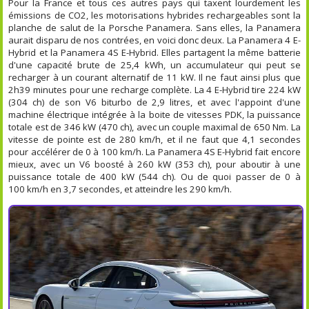
Pour la France et tous ces autres pays qui taxent lourdement les
émissions de CO2, les motorisations hybrides rechargeables sont la
planche de salut de la Porsche Panamera. Sans elles, la Panamera
aurait disparu de nos contrées, en voici donc deux. La Panamera 4 E-
Hybrid et la Panamera 4S E-Hybrid. Elles partagent la même batterie
d'une capacité brute de 25,4 kWh, un accumulateur qui peut se
recharger à un courant alternatif de 11 kW. Il ne faut ainsi plus que
2h39 minutes pour une recharge complète. La 4 E-Hybrid tire 224 kW
(304 ch) de son V6 biturbo de 2,9 litres, et avec l'appoint d'une
machine électrique intégrée à la boite de vitesses PDK, la puissance
totale est de 346 kW (470 ch), avec un couple maximal de 650 Nm. La
vitesse de pointe est de 280 km/h, et il ne faut que 4,1 secondes
pour accélérer de 0 à 100 km/h. La Panamera 4S E-Hybrid fait encore
mieux, avec un V6 boosté à 260 kW (353 ch), pour aboutir à une
puissance totale de 400 kW (544 ch). Ou de quoi passer de 0 à
100 km/h en 3,7 secondes, et atteindre les 290 km/h.