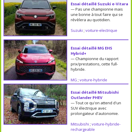
Essai détaillé Suzuki e-Vitara
— Pas une championne mais
une bonne à tout faire qui se
révèlera au quotidien.
Suzuki
;
voiture-electrique
Essai détaillé MG EHS
Hybrid+
— Championne du rapport
prix/prestations, cette full-
hybride.
MG
;
voiture-hybride
Essai détaillé Mitsubishi
Outlander PHEV
— Tout ce qu'on attend d'un
SUV électrique avec
prolongateur d'autonomie.
Mitsubishi
;
voiture-hybride-
rechargeable