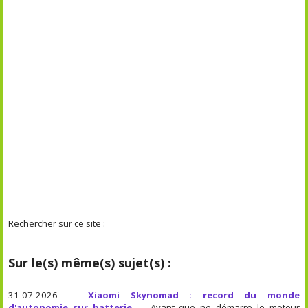
Rechercher sur ce site :
Sur le(s) même(s) sujet(s) :
31-07-2026 —
Xiaomi Skynomad : record du monde
d'autonomie sur batterie
— Avant que ne démarre le moteur