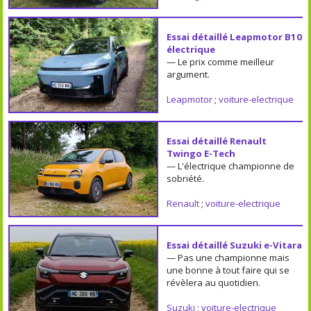
Essai détaillé Leapmotor B10
électrique
— Le prix comme meilleur
argument.
Leapmotor
;
voiture-electrique
Essai détaillé Renault
Twingo E-Tech
— L'électrique championne de
sobriété.
Renault
;
voiture-electrique
Essai détaillé Suzuki e-Vitara
— Pas une championne mais
une bonne à tout faire qui se
révèlera au quotidien.
Suzuki
;
voiture-electrique