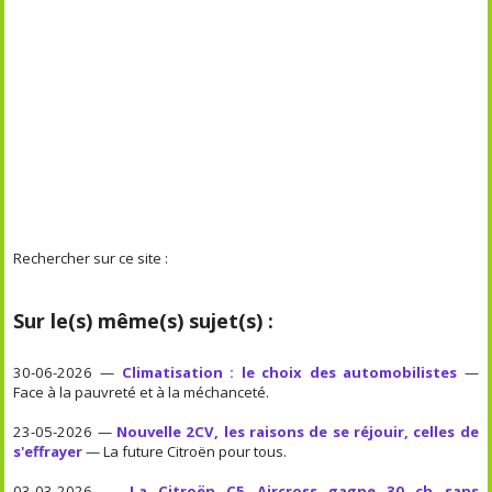
Rechercher sur ce site :
Sur le(s) même(s) sujet(s) :
30-06-2026 —
Climatisation : le choix des automobilistes
—
Face à la pauvreté et à la méchanceté.
23-05-2026 —
Nouvelle 2CV, les raisons de se réjouir, celles de
s'effrayer
— La future Citroën pour tous.
03-03-2026 —
La Citroën C5 Aircross gagne 30 ch sans