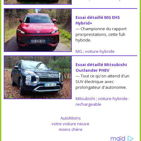
Essai détaillé MG EHS
Hybrid+
— Championne du rapport
prix/prestations, cette full-
hybride.
MG
;
voiture-hybride
Essai détaillé Mitsubishi
Outlander PHEV
— Tout ce qu'on attend d'un
SUV électrique avec
prolongateur d'autonomie.
Mitsubishi
;
voiture-hybride-
rechargeable
AutoMoins
votre voiture neuve
moins chère