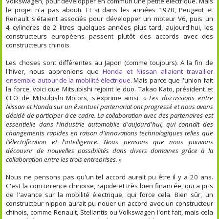
Volkswagen, pour développer en commun une petite électrique. Mais
le projet n'a pas abouti. Et si dans les années 1970, Peugeot et
Renault s'étaient associés pour développer un moteur V6, puis un
4 cylindres de 2 litres quelques années plus tard, aujourd'hui, les
constructeurs européens passent plutôt des accords avec des
constructeurs chinois.
Les choses sont différentes au Japon (comme toujours). A la fin de
l'hiver, nous apprenions que
Honda et Nissan allaient travailler
ensemble autour de la mobilité électrique
. Mais parce que l'union fait
la force, voici que Mitsubishi rejoint le duo. Takao Kato, président et
CEO de Mitsubishi Motors, s'exprime ainsi.
« Les discussions entre
Nissan et Honda sur un éventuel partenariat ont progressé et nous avons
décidé de participer à ce cadre. La collaboration avec des partenaires est
essentielle dans l'industrie automobile d'aujourd'hui, qui connaît des
changements rapides en raison d'innovations technologiques telles que
l'électrification et l'intelligence. Nous pensons que nous pouvons
découvrir de nouvelles possibilités dans divers domaines grâce à la
collaboration entre les trois entreprises. »
Nous ne pensons pas qu'un tel accord aurait pu être il y a 20 ans.
C'est la concurrence chinoise, rapide et très bien financée, qui a pris
de l'avance sur la mobilité électrique, qui force cela. Bien sûr, un
constructeur nippon aurait pu nouer un accord avec un constructeur
chinois, comme Renault, Stellantis ou Volkswagen l'ont fait, mais cela