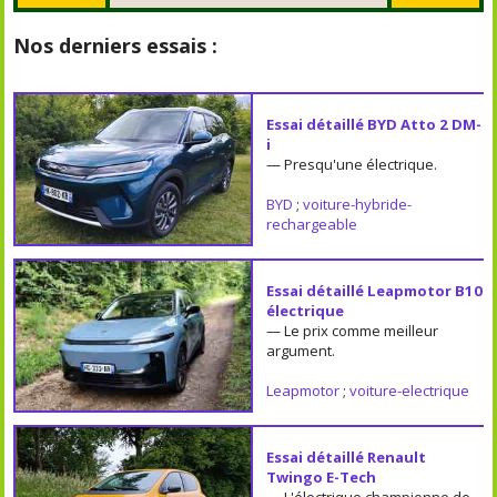
Nos derniers essais :
Essai détaillé BYD Atto 2 DM-
i
— Presqu'une électrique.
BYD
;
voiture-hybride-
rechargeable
Essai détaillé Leapmotor B10
électrique
— Le prix comme meilleur
argument.
Leapmotor
;
voiture-electrique
Essai détaillé Renault
Twingo E-Tech
— L'électrique championne de