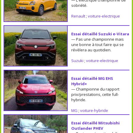
sobriété.
Renault
;
voiture-electrique
Essai détaillé Suzuki e-Vitara
— Pas une championne mais
une bonne à tout faire qui se
révèlera au quotidien.
Suzuki
;
voiture-electrique
Essai détaillé MG EHS
Hybrid+
— Championne du rapport
prix/prestations, cette full-
hybride.
MG
;
voiture-hybride
Essai détaillé Mitsubishi
Outlander PHEV