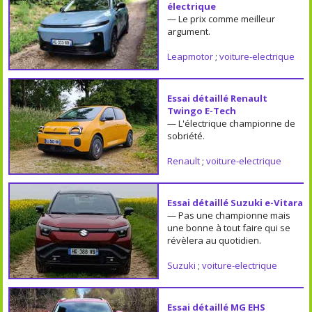
électrique
— Le prix comme meilleur
argument.
Leapmotor
;
voiture-electrique
Essai détaillé Renault
Twingo E-Tech
— L'électrique championne de
sobriété.
Renault
;
voiture-electrique
Essai détaillé Suzuki e-Vitara
— Pas une championne mais
une bonne à tout faire qui se
révèlera au quotidien.
Suzuki
;
voiture-electrique
Essai détaillé MG EHS