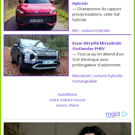
Hybrid+
— Championne du rapport
prix/prestations, cette full-
hybride.
MG
;
voiture-hybride
Essai détaillé Mitsubishi
Outlander PHEV
— Tout ce qu'on attend d'un
SUV électrique avec
prolongateur d'autonomie.
Mitsubishi
;
voiture-hybride-
rechargeable
AutoMoins
votre voiture neuve
moins chère