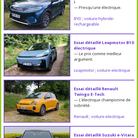
i
— Presqu'une électrique.
BYD
;
voiture-hybride-
rechargeable
Essai détaillé Leapmotor B10
électrique
— Le prix comme meilleur
argument.
Leapmotor
;
voiture-electrique
Essai détaillé Renault
Twingo E-Tech
— L'électrique championne de
sobriété.
Renault
;
voiture-electrique
Essai détaillé Suzuki e-Vitara