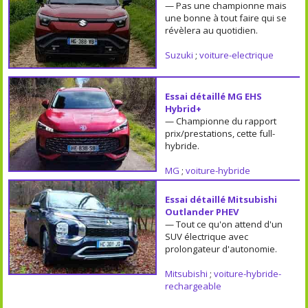
— Pas une championne mais
une bonne à tout faire qui se
révèlera au quotidien.
Suzuki
;
voiture-electrique
Essai détaillé MG EHS
Hybrid+
— Championne du rapport
prix/prestations, cette full-
hybride.
MG
;
voiture-hybride
Essai détaillé Mitsubishi
Outlander PHEV
— Tout ce qu'on attend d'un
SUV électrique avec
prolongateur d'autonomie.
Mitsubishi
;
voiture-hybride-
rechargeable