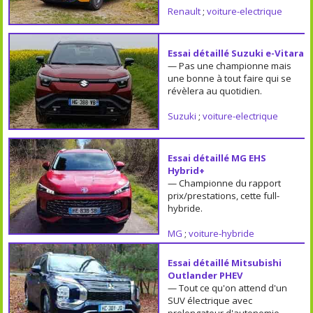
Renault
;
voiture-electrique
Essai détaillé Suzuki e-Vitara
— Pas une championne mais
une bonne à tout faire qui se
révèlera au quotidien.
Suzuki
;
voiture-electrique
Essai détaillé MG EHS
Hybrid+
— Championne du rapport
prix/prestations, cette full-
hybride.
MG
;
voiture-hybride
Essai détaillé Mitsubishi
Outlander PHEV
— Tout ce qu'on attend d'un
SUV électrique avec
prolongateur d'autonomie.