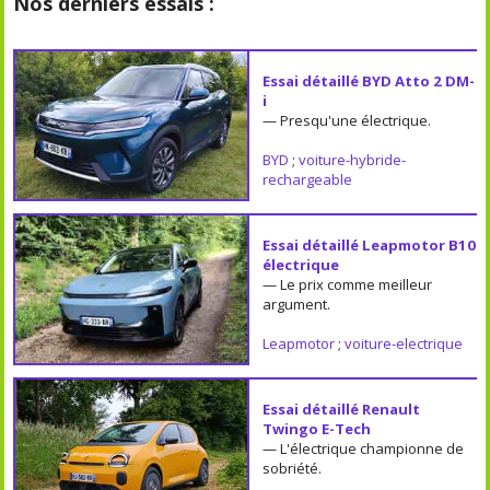
Nos derniers essais :
Essai détaillé BYD Atto 2 DM-
i
— Presqu'une électrique.
BYD
;
voiture-hybride-
rechargeable
Essai détaillé Leapmotor B10
électrique
— Le prix comme meilleur
argument.
Leapmotor
;
voiture-electrique
Essai détaillé Renault
Twingo E-Tech
— L'électrique championne de
sobriété.