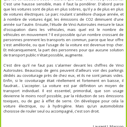
C'est une hausse sensible, mais il faut la pondérer. D'abord parce
que les voitures sont de plus en plus sobres, qu'il y a de plus en plus
de voitures électriques. Le parc roulant s'améliore chaque année, et
à nombre de voitures égal, les émissions de CO2 diminuent d'une
année sur l'autre. Ensuite, l'étude de Vinci Autoroutes mesure le taux
d'occupation dans les véhicules, mais quel est le nombre de
véhicules en mouvement ? Il est possible qu'un nombre croissant de
personnes prennent les transports en commun, parce que leur offre
s'est améliorée, ou que l'usage de la voiture est devenue trop cher.
Et mécaniquement, la part des personnes pour qui aucune solution
de transport public n'était possible, augmente.
C'est dire qu'il ne faut pas s'alarmer devant les chiffres de Vinci
Autoroutes. Beaucoup de gens peuvent d'ailleurs voir des parkings
dédiés au covoiturage près de chez eux, et ils ne sont jamais vides.
Enfin, si le covoiturage était réellement et fortement en baisse, il
faudrait... L'accepter. La voiture est par définition un moyen de
transport individuel. Il est essentiel, primordial, que son usage
devienne le moins nocif possible, par la réduction de ses émissions
toxiques, ou de gaz à effet de serre. On développe pour cela la
voiture électrique, ou à hydrogène. Mais qu'un automobiliste
choisisse de rouler seul ou accompagné, c'est son droit.
Laurent J. Masson