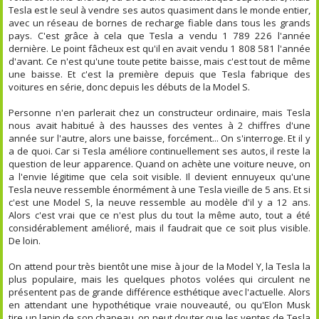
Tesla est le seul à vendre ses autos quasiment dans le monde entier,
avec un réseau de bornes de recharge fiable dans tous les grands
pays. C'est grâce à cela que Tesla a vendu 1 789 226 l'année
dernière. Le point fâcheux est qu'il en avait vendu 1 808 581 l'année
d'avant. Ce n'est qu'une toute petite baisse, mais c'est tout de même
une baisse. Et c'est la première depuis que Tesla fabrique des
voitures en série, donc depuis les débuts de la Model S.
Personne n'en parlerait chez un constructeur ordinaire, mais Tesla
nous avait habitué à des hausses des ventes à 2 chiffres d'une
année sur l'autre, alors une baisse, forcément... On s'interroge. Et il y
a de quoi. Car si Tesla améliore continuellement ses autos, il reste la
question de leur apparence. Quand on achète une voiture neuve, on
a l'envie légitime que cela soit visible. Il devient ennuyeux qu'une
Tesla neuve ressemble énormément à une Tesla vieille de 5 ans. Et si
c'est une Model S, la neuve ressemble au modèle d'il y a 12 ans.
Alors c'est vrai que ce n'est plus du tout la même auto, tout a été
considérablement amélioré, mais il faudrait que ce soit plus visible.
De loin.
On attend pour très bientôt une mise à jour de la Model Y, la Tesla la
plus populaire, mais les quelques photos volées qui circulent ne
présentent pas de grande différence esthétique avec l'actuelle. Alors
en attendant une hypothétique vraie nouveauté, ou qu'Elon Musk
tire un lapin de son chapeau, on peut douter que les ventes de Tesla