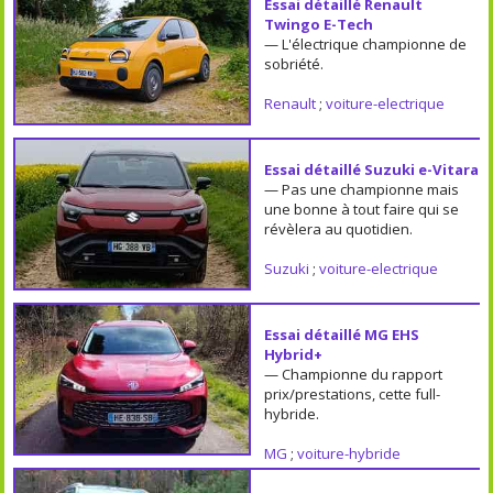
Essai détaillé Renault
Twingo E-Tech
— L'électrique championne de
sobriété.
Renault
;
voiture-electrique
Essai détaillé Suzuki e-Vitara
— Pas une championne mais
une bonne à tout faire qui se
révèlera au quotidien.
Suzuki
;
voiture-electrique
Essai détaillé MG EHS
Hybrid+
— Championne du rapport
prix/prestations, cette full-
hybride.
MG
;
voiture-hybride