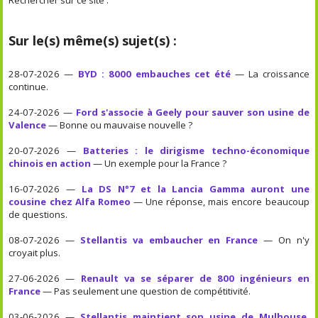
Sur le(s) même(s) sujet(s) :
28-07-2026 —
BYD : 8000 embauches cet été
— La croissance
continue.
24-07-2026 —
Ford s'associe à Geely pour sauver son usine de
Valence
— Bonne ou mauvaise nouvelle ?
20-07-2026 —
Batteries : le dirigisme techno-économique
chinois en action
— Un exemple pour la France ?
16-07-2026 —
La DS N°7 et la Lancia Gamma auront une
cousine chez Alfa Romeo
— Une réponse, mais encore beaucoup
de questions.
08-07-2026 —
Stellantis va embaucher en France
— On n'y
croyait plus.
27-06-2026 —
Renault va se séparer de 800 ingénieurs en
France
— Pas seulement une question de compétitivité.
03-06-2026 —
Stellantis maintient son usine de Mulhouse,