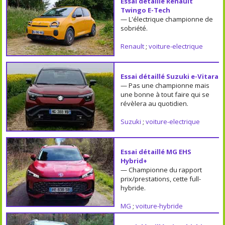
Essai détaillé Renault
Twingo E-Tech
— L'électrique championne de
sobriété.
Renault
;
voiture-electrique
Essai détaillé Suzuki e-Vitara
— Pas une championne mais
une bonne à tout faire qui se
révèlera au quotidien.
Suzuki
;
voiture-electrique
Essai détaillé MG EHS
Hybrid+
— Championne du rapport
prix/prestations, cette full-
hybride.
MG
;
voiture-hybride