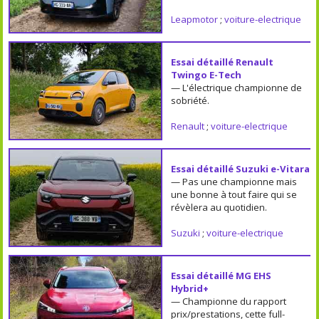
Leapmotor
;
voiture-electrique
Essai détaillé Renault
Twingo E-Tech
— L'électrique championne de
sobriété.
Renault
;
voiture-electrique
Essai détaillé Suzuki e-Vitara
— Pas une championne mais
une bonne à tout faire qui se
révèlera au quotidien.
Suzuki
;
voiture-electrique
Essai détaillé MG EHS
Hybrid+
— Championne du rapport
prix/prestations, cette full-