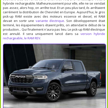
hybride rechargeable. Malheureusement pour elle, elle ne se vendait
pas assez, alors hop, on arrête tout. Et un peu plus tard, ils arrêtaient
carrément la distribution de Chevrolet en Europe. Aujourd'hui, le gros
pick-up RAM existe avec des moteurs essence et diesel, et RAM
devait en sortir une
variante électrique
. Son développement était
terminé, les équipementiers étaient prêts, on attendait le début de la
production... Qui finalement n'aura pas lieu. Le pick-up RAM électrique
est annulé. Il sera uniquement lancé dans sa
version hybride
rechargeable, le RAM REV
.