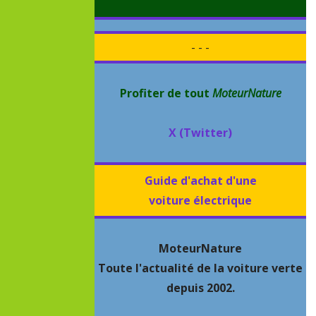
- - -
Profiter de tout
MoteurNature
X (Twitter)
Guide d'achat d'une
voiture électrique
MoteurNature
Toute l'actualité de la voiture verte
depuis 2002.