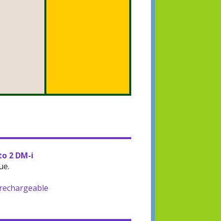
to 2 DM-i
ue.
-rechargeable