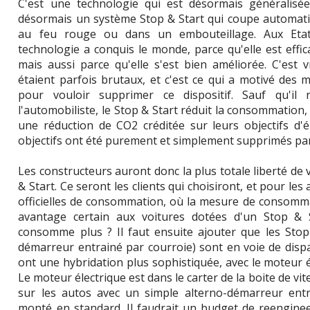
C'est une technologie qui est désormais généralisé
désormais un système Stop & Start qui coupe automati
au feu rouge ou dans un embouteillage. Aux Eta
technologie a conquis le monde, parce qu'elle est eff
mais aussi parce qu'elle s'est bien améliorée. C'est 
étaient parfois brutaux, et c'est ce qui a motivé des
pour vouloir supprimer ce dispositif. Sauf qu'il 
l'automobiliste, le Stop & Start réduit la consommation, 
une réduction de CO2 créditée sur leurs objectifs d'
objectifs ont été purement et simplement supprimés par 
Les constructeurs auront donc la plus totale liberté de
& Start. Ce seront les clients qui choisiront, et pour les a
officielles de consommation, où la mesure de consomm
avantage certain aux voitures dotées d'un Stop & S
consomme plus ? Il faut ensuite ajouter que les Stop
démarreur entrainé par courroie) sont en voie de disp
ont une hybridation plus sophistiquée, avec le moteur é
Le moteur électrique est dans le carter de la boite de vi
sur les autos avec un simple alterno-démarreur entr
monté en standard. Il faudrait un budget de reengine