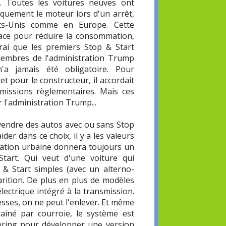
e. Toutes les voitures neuves ont
quement le moteur lors d'un arrêt,
ts-Unis comme en Europe. Cette
icace pour réduire la consommation,
vrai que les premiers Stop & Start
 membres de l'administration Trump
n'a jamais été obligatoire. Pour
et pour le constructeur, il accordait
émissions règlementaires. Mais ces
l'administration Trump...
 vendre des autos avec ou sans Stop
ider dans ce choix, il y a les valeurs
ation urbaine donnera toujours un
tart. Qui veut d'une voiture qui
 & Start simples (avec un alterno-
arition. De plus en plus de modèles
lectrique intégré à la transmission.
tesses, on ne peut l'enlever. Et même
ainé par courroie, le système est
ering pour développer une version