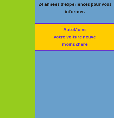
24 années d'expériences pour vous
informer.
AutoMoins
votre voiture neuve
moins chère