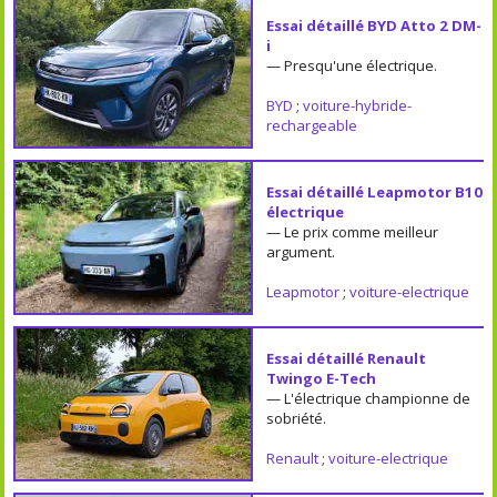
Essai détaillé BYD Atto 2 DM-
i
— Presqu'une électrique.
BYD
;
voiture-hybride-
rechargeable
Essai détaillé Leapmotor B10
électrique
— Le prix comme meilleur
argument.
Leapmotor
;
voiture-electrique
Essai détaillé Renault
Twingo E-Tech
— L'électrique championne de
sobriété.
Renault
;
voiture-electrique