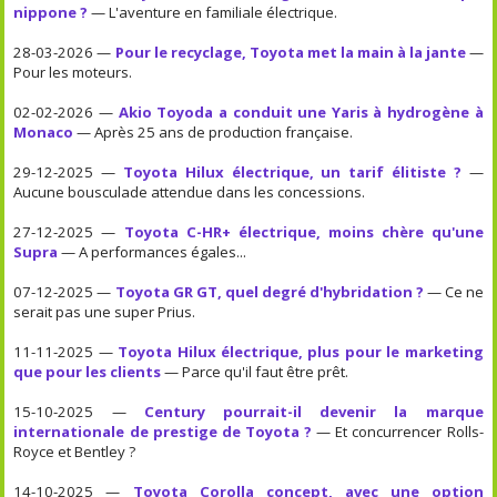
nippone ?
— L'aventure en familiale électrique.
28-03-2026 —
Pour le recyclage, Toyota met la main à la jante
—
Pour les moteurs.
02-02-2026 —
Akio Toyoda a conduit une Yaris à hydrogène à
Monaco
— Après 25 ans de production française.
29-12-2025 —
Toyota Hilux électrique, un tarif élitiste ?
—
Aucune bousculade attendue dans les concessions.
27-12-2025 —
Toyota C-HR+ électrique, moins chère qu'une
Supra
— A performances égales...
07-12-2025 —
Toyota GR GT, quel degré d'hybridation ?
— Ce ne
serait pas une super Prius.
11-11-2025 —
Toyota Hilux électrique, plus pour le marketing
que pour les clients
— Parce qu'il faut être prêt.
15-10-2025 —
Century pourrait-il devenir la marque
internationale de prestige de Toyota ?
— Et concurrencer Rolls-
Royce et Bentley ?
14-10-2025 —
Toyota Corolla concept, avec une option