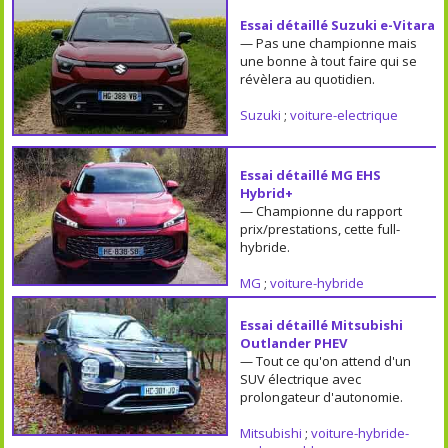
Essai détaillé Suzuki e-Vitara
— Pas une championne mais
une bonne à tout faire qui se
révèlera au quotidien.
Suzuki
;
voiture-electrique
Essai détaillé MG EHS
Hybrid+
— Championne du rapport
prix/prestations, cette full-
hybride.
MG
;
voiture-hybride
Essai détaillé Mitsubishi
Outlander PHEV
— Tout ce qu'on attend d'un
SUV électrique avec
prolongateur d'autonomie.
Mitsubishi
;
voiture-hybride-