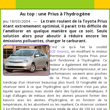
Au top : une Prius à l'hydrogène
Jeu 18/03/2004 —
Le train roulant de la Toyota Prius
étant extremement optimisé, il parait très difficile de
l'améliorer en quelque manière que ce soit. Seule
solution alors pour aboutir à réduire encore les
émissions polluantes, changer le carburant.
C'est ce qu'à fait la société
ECD Ovonics
, en modifiant le moteur
thermique d'une Toyota Prius pour
qu'il fonctionne à l'hydrogène. Ce
moteur a également été modifié par
l'ajout d'un turbocompresseur, et ses
performances seraient ainsi proches
de la Prius de série, malgré le
handicap d'un réservoir beaucoup plus lourd. Et l'originalité de ce
réservoir tient à ce que l'hydrogène qu'il contient n'est pas plus
liquide que gazeux, mais stocké dans des hydrures métalliques. Il
s'agit d'alliages de métaux dont les atomes peuvent former des
liaisons avec les atomes d'hydrogène, et en fonction de la
température, ils les absorbent ou les rejettent. Ce réservoir contient
3 kg d'hydrogène pour une masse totale de plus de 100 kg, soit un