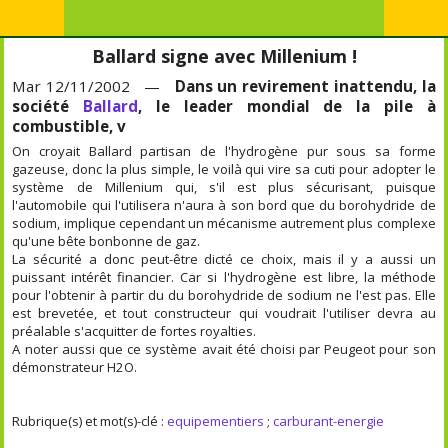
Ballard signe avec Millenium !
Mar 12/11/2002 —
Dans un revirement inattendu, la
société
Ballard
, le leader mondial de la pile à
combustible, v
On croyait Ballard partisan de l'hydrogène pur sous sa forme
gazeuse, donc la plus simple, le voilà qui vire sa cuti pour adopter le
système de Millenium qui, s'il est plus sécurisant, puisque
l'automobile qui l'utilisera n'aura à son bord que du borohydride de
sodium, implique cependant un mécanisme autrement plus complexe
qu'une bête bonbonne de gaz.
La sécurité a donc peut-être dicté ce choix, mais il y a aussi un
puissant intérêt financier. Car si l'hydrogène est libre, la méthode
pour l'obtenir à partir du du borohydride de sodium ne l'est pas. Elle
est brevetée, et tout constructeur qui voudrait l'utiliser devra au
préalable s'acquitter de fortes royalties.
A noter aussi que ce système avait été choisi par Peugeot pour son
démonstrateur H2O.
Rubrique(s) et mot(s)-clé :
equipementiers
;
carburant-energie