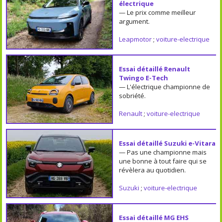
électrique
— Le prix comme meilleur
argument.
Leapmotor
;
voiture-electrique
Essai détaillé Renault
Twingo E-Tech
— L'électrique championne de
sobriété.
Renault
;
voiture-electrique
Essai détaillé Suzuki e-Vitara
— Pas une championne mais
une bonne à tout faire qui se
révèlera au quotidien.
Suzuki
;
voiture-electrique
Essai détaillé MG EHS