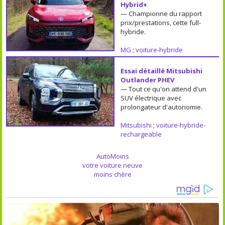
Hybrid+
— Championne du rapport
prix/prestations, cette full-
hybride.
MG
;
voiture-hybride
Essai détaillé Mitsubishi
Outlander PHEV
— Tout ce qu'on attend d'un
SUV électrique avec
prolongateur d'autonomie.
Mitsubishi
;
voiture-hybride-
rechargeable
AutoMoins
votre voiture neuve
moins chère