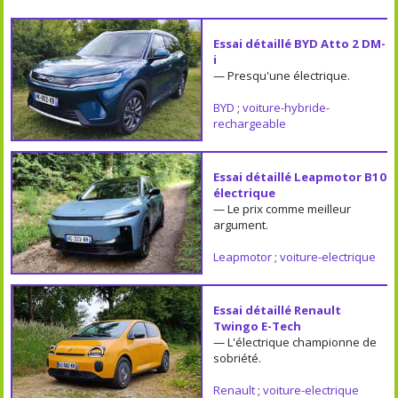
Essai détaillé BYD Atto 2 DM-
i
— Presqu'une électrique.
BYD
;
voiture-hybride-
rechargeable
Essai détaillé Leapmotor B10
électrique
— Le prix comme meilleur
argument.
Leapmotor
;
voiture-electrique
Essai détaillé Renault
Twingo E-Tech
— L'électrique championne de
sobriété.
Renault
;
voiture-electrique