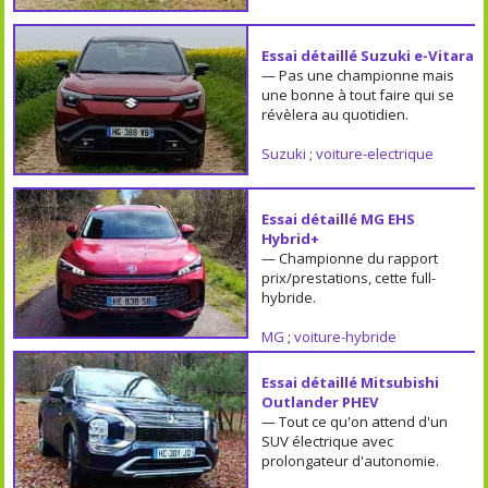
Essai détaillé Suzuki e-Vitara
— Pas une championne mais
une bonne à tout faire qui se
révèlera au quotidien.
Suzuki
;
voiture-electrique
Essai détaillé MG EHS
Hybrid+
— Championne du rapport
prix/prestations, cette full-
hybride.
MG
;
voiture-hybride
Essai détaillé Mitsubishi
Outlander PHEV
— Tout ce qu'on attend d'un
SUV électrique avec
prolongateur d'autonomie.