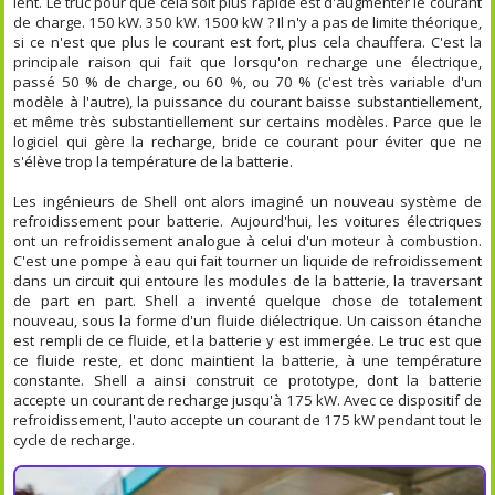
lent. Le truc pour que cela soit plus rapide est d'augmenter le courant
de charge. 150 kW. 350 kW. 1500 kW ? Il n'y a pas de limite théorique,
si ce n'est que plus le courant est fort, plus cela chauffera. C'est la
principale raison qui fait que lorsqu'on recharge une électrique,
passé 50 % de charge, ou 60 %, ou 70 % (c'est très variable d'un
modèle à l'autre), la puissance du courant baisse substantiellement,
et même très substantiellement sur certains modèles. Parce que le
logiciel qui gère la recharge, bride ce courant pour éviter que ne
s'élève trop la température de la batterie.
Les ingénieurs de Shell ont alors imaginé un nouveau système de
refroidissement pour batterie. Aujourd'hui, les voitures électriques
ont un refroidissement analogue à celui d'un moteur à combustion.
C'est une pompe à eau qui fait tourner un liquide de refroidissement
dans un circuit qui entoure les modules de la batterie, la traversant
de part en part. Shell a inventé quelque chose de totalement
nouveau, sous la forme d'un fluide diélectrique. Un caisson étanche
est rempli de ce fluide, et la batterie y est immergée. Le truc est que
ce fluide reste, et donc maintient la batterie, à une température
constante. Shell a ainsi construit ce prototype, dont la batterie
accepte un courant de recharge jusqu'à 175 kW. Avec ce dispositif de
refroidissement, l'auto accepte un courant de 175 kW pendant tout le
cycle de recharge.