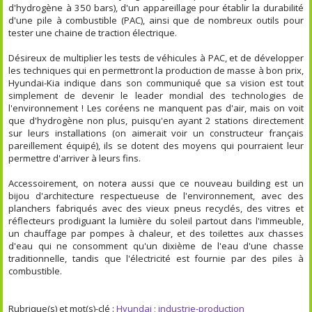
d'hydrogène à 350 bars), d'un appareillage pour établir la durabilité
d'une pile à combustible (PAC), ainsi que de nombreux outils pour
tester une chaine de traction électrique.
Désireux de multiplier les tests de véhicules à PAC, et de développer
les techniques qui en permettront la production de masse à bon prix,
Hyundai-Kia indique dans son communiqué que sa vision est tout
simplement de devenir le leader mondial des technologies de
l'environnement ! Les coréens ne manquent pas d'air, mais on voit
que d'hydrogène non plus, puisqu'en ayant 2 stations directement
sur leurs installations (on aimerait voir un constructeur français
pareillement équipé), ils se dotent des moyens qui pourraient leur
permettre d'arriver à leurs fins.
Accessoirement, on notera aussi que ce nouveau building est un
bijou d'architecture respectueuse de l'environnement, avec des
planchers fabriqués avec des vieux pneus recyclés, des vitres et
réflecteurs prodiguant la lumière du soleil partout dans l'immeuble,
un chauffage par pompes à chaleur, et des toilettes aux chasses
d'eau qui ne consomment qu'un dixième de l'eau d'une chasse
traditionnelle, tandis que l'électricité est fournie par des piles à
combustible.
Rubrique(s) et mot(s)-clé :
Hyundai
;
industrie-production