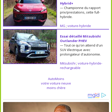
Hybrid+
— Championne du rapport
prix/prestations, cette full-
hybride.
MG
;
voiture-hybride
Essai détaillé Mitsubishi
Outlander PHEV
— Tout ce qu'on attend d'un
SUV électrique avec
prolongateur d'autonomie.
Mitsubishi
;
voiture-hybride-
rechargeable
AutoMoins
votre voiture neuve
moins chère