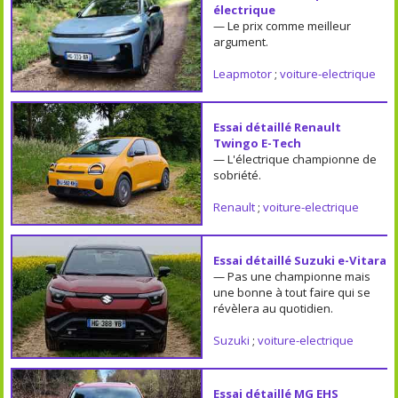
électrique
— Le prix comme meilleur
argument.
Leapmotor
;
voiture-electrique
Essai détaillé Renault
Twingo E-Tech
— L'électrique championne de
sobriété.
Renault
;
voiture-electrique
Essai détaillé Suzuki e-Vitara
— Pas une championne mais
une bonne à tout faire qui se
révèlera au quotidien.
Suzuki
;
voiture-electrique
Essai détaillé MG EHS