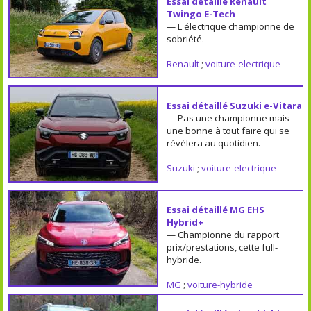
Essai détaillé Renault
Twingo E-Tech
— L'électrique championne de
sobriété.
Renault
;
voiture-electrique
Essai détaillé Suzuki e-Vitara
— Pas une championne mais
une bonne à tout faire qui se
révèlera au quotidien.
Suzuki
;
voiture-electrique
Essai détaillé MG EHS
Hybrid+
— Championne du rapport
prix/prestations, cette full-
hybride.
MG
;
voiture-hybride