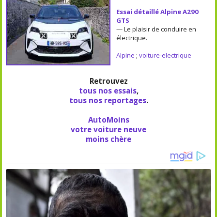
Essai détaillé Alpine A290
GTS
— Le plaisir de conduire en
électrique.
Alpine
;
voiture-electrique
Retrouvez
tous nos essais
,
tous nos reportages
.
AutoMoins
votre voiture neuve
moins chère