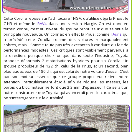
Cette Corolla repose sur l'achitecture TNGA, qu'utilise déjà la
Prius
, le
C-HR et même le
RAV4
dans une version élargie. On est donc en
terrain connu, c'est au niveau du groupe propulseur que se situe la
principale nouveauté. On connait en effet la Prius, comme l'
Auris
qui
a précédé cette Corolla comme des voitures remarquablement
sobres, mais... Somme toute pas très excitantes à conduire du fait de
performances modestes. Ces critiques sont visiblement parvenus à
la direction, puisque choix unique dans toute l'industrie, Toyota
propose désormais 2 motorisations hybrides pour sa Corolla. Un
groupe propulseur de 122 ch, celui de la Prius, et un second, bien
plus audacieux, de 180 ch, qui est celui de notre voiture d'essai. C'est
par son moteur essence que ce groupe propulseur retient notre
attention. Particulièrement étudié afin de réduire les masses, les
parois du bloc moteur ne font que 2,3 mm d'épaisseur ! Ce serait un
autre constructeur que Toyota qui avancerait pareille caractéristique,
on s'interrogerait sur la durabilité...