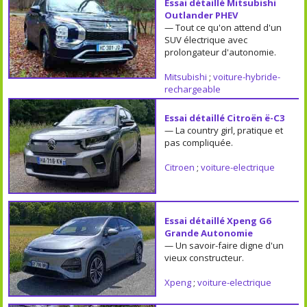
Essai détaillé Mitsubishi
Outlander PHEV
— Tout ce qu'on attend d'un
SUV électrique avec
prolongateur d'autonomie.
Mitsubishi
;
voiture-hybride-
rechargeable
Essai détaillé Citroën ë-C3
— La country girl, pratique et
pas compliquée.
Citroen
;
voiture-electrique
Essai détaillé Xpeng G6
Grande Autonomie
— Un savoir-faire digne d'un
vieux constructeur.
Xpeng
;
voiture-electrique