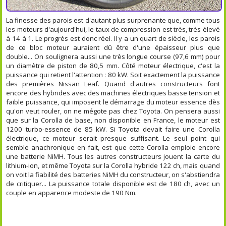
La finesse des parois est d'autant plus surprenante que, comme tous
les moteurs d'aujourd'hui, le taux de compression est très, très élevé
à 14 à 1. Le progrès est donc réel. Il y a un quart de siècle, les parois
de ce bloc moteur auraient dû être d'une épaisseur plus que
double... On soulignera aussi une très longue course (97,6 mm) pour
un diamètre de piston de 80,5 mm. Côté moteur électrique, c'est la
puissance qui retient l'attention : 80 kW. Soit exactement la puissance
des premières Nissan Leaf. Quand d'autres constructeurs font
encore des hybrides avec des machines électriques basse tension et
faible puissance, qui imposent le démarrage du moteur essence dès
qu'on veut rouler, on ne mégote pas chez Toyota. On pensera aussi
que sur la Corolla de base, non disponible en France, le moteur est
1200 turbo-essence de 85 kW. Si Toyota devait faire une Corolla
électrique, ce moteur serait presque suffisant. Le seul point qui
semble anachronique en fait, est que cette Corolla emploie encore
une batterie NiMH. Tous les autres constructeurs jouent la carte du
lithium-ion, et même Toyota sur la Corolla hybride 122 ch, mais quand
on voit la fiabilité des batteries NiMH du constructeur, on s'abstiendra
de critiquer... La puissance totale disponible est de 180 ch, avec un
couple en apparence modeste de 190 Nm.