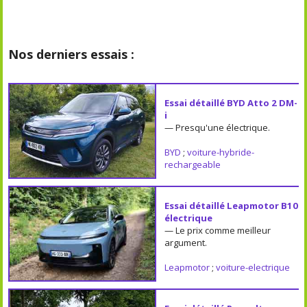
Nos derniers essais :
Essai détaillé BYD Atto 2 DM-
i
— Presqu'une électrique.
BYD
;
voiture-hybride-
rechargeable
Essai détaillé Leapmotor B10
électrique
— Le prix comme meilleur
argument.
Leapmotor
;
voiture-electrique