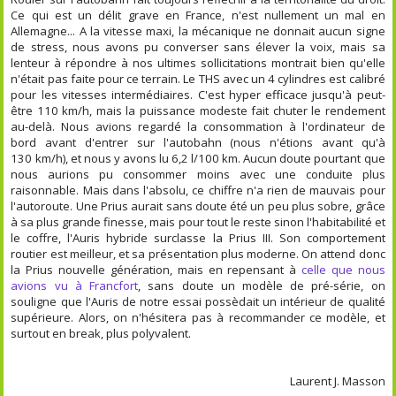
Ce qui est un délit grave en France, n'est nullement un mal en
Allemagne... A la vitesse maxi, la mécanique ne donnait aucun signe
de stress, nous avons pu converser sans élever la voix, mais sa
lenteur à répondre à nos ultimes sollicitations montrait bien qu'elle
n'était pas faite pour ce terrain. Le THS avec un 4 cylindres est calibré
pour les vitesses intermédiaires. C'est hyper efficace jusqu'à peut-
être 110 km/h, mais la puissance modeste fait chuter le rendement
au-delà. Nous avions regardé la consommation à l'ordinateur de
bord avant d'entrer sur l'autobahn (nous n'étions avant qu'à
130 km/h), et nous y avons lu 6,2 l/100 km. Aucun doute pourtant que
nous aurions pu consommer moins avec une conduite plus
raisonnable. Mais dans l'absolu, ce chiffre n'a rien de mauvais pour
l'autoroute. Une Prius aurait sans doute été un peu plus sobre, grâce
à sa plus grande finesse, mais pour tout le reste sinon l'habitabilité et
le coffre, l'Auris hybride surclasse la Prius III. Son comportement
routier est meilleur, et sa présentation plus moderne. On attend donc
la Prius nouvelle génération, mais en repensant à
celle que nous
avions vu à Francfort
, sans doute un modèle de pré-série, on
souligne que l'Auris de notre essai possèdait un intérieur de qualité
supérieure. Alors, on n'hésitera pas à recommander ce modèle, et
surtout en break, plus polyvalent.
Laurent J. Masson