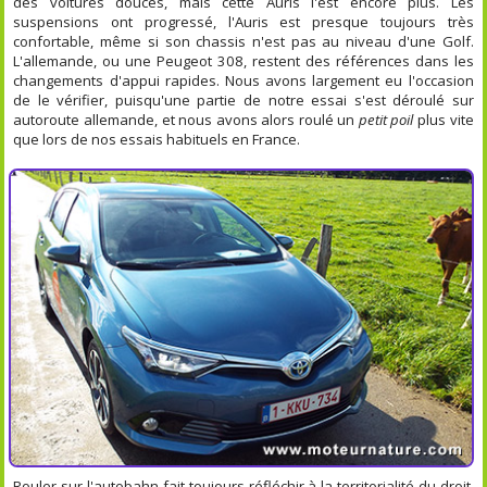
des voitures douces, mais cette Auris l'est encore plus. Les
suspensions ont progressé, l'Auris est presque toujours très
confortable, même si son chassis n'est pas au niveau d'une Golf.
L'allemande, ou une Peugeot 308, restent des références dans les
changements d'appui rapides. Nous avons largement eu l'occasion
de le vérifier, puisqu'une partie de notre essai s'est déroulé sur
autoroute allemande, et nous avons alors roulé un
petit poil
plus vite
que lors de nos essais habituels en France.
Rouler sur l'autobahn fait toujours réfléchir à la territorialité du droit.