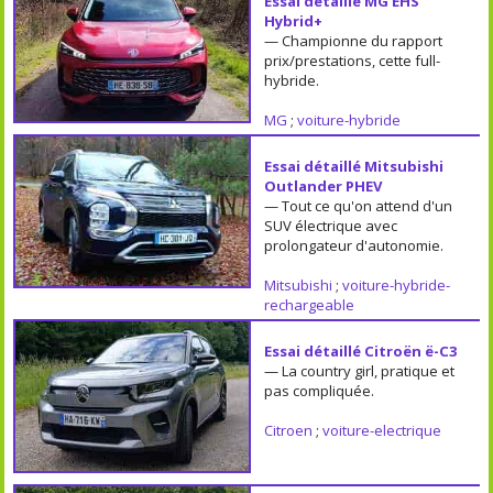
Essai détaillé MG EHS
Hybrid+
— Championne du rapport
prix/prestations, cette full-
hybride.
MG
;
voiture-hybride
Essai détaillé Mitsubishi
Outlander PHEV
— Tout ce qu'on attend d'un
SUV électrique avec
prolongateur d'autonomie.
Mitsubishi
;
voiture-hybride-
rechargeable
Essai détaillé Citroën ë-C3
— La country girl, pratique et
pas compliquée.
Citroen
;
voiture-electrique