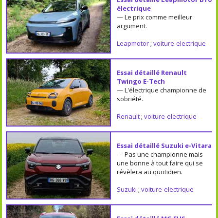
électrique
— Le prix comme meilleur
argument.
Leapmotor
;
voiture-electrique
Essai détaillé Renault
Twingo E-Tech
— L'électrique championne de
sobriété.
Renault
;
voiture-electrique
Essai détaillé Suzuki e-Vitara
— Pas une championne mais
une bonne à tout faire qui se
révèlera au quotidien.
Suzuki
;
voiture-electrique