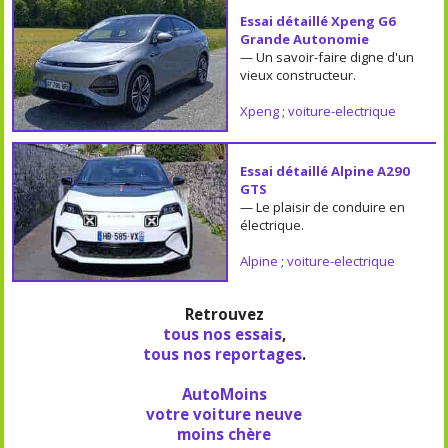
Essai détaillé Xpeng G6
Grande Autonomie
— Un savoir-faire digne d'un
vieux constructeur.
Xpeng
;
voiture-electrique
Essai détaillé Alpine A290
GTS
— Le plaisir de conduire en
électrique.
Alpine
;
voiture-electrique
Retrouvez
tous nos essais
,
tous nos reportages
.
AutoMoins
votre voiture neuve
moins chère