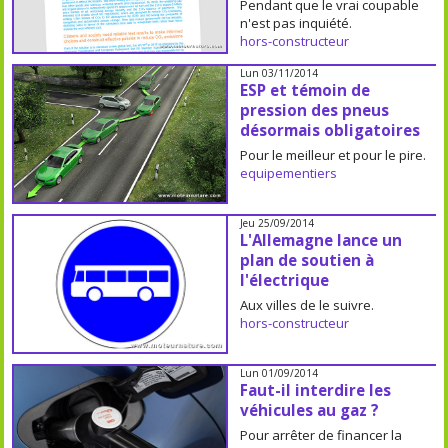
Pendant que le vrai coupable
n'est pas inquiété.
hors-constructeur
Lun 03/11/2014
ESP et témoin de
pression des pneus
désormais obligatoires
Pour le meilleur et pour le pire.
equipementiers
Jeu 25/09/2014
L'Allemagne lance un
plan de soutien à
l'électrique
Aux villes de le suivre.
hors-constructeur
Lun 01/09/2014
Faut-il interdire les
véhicules au gaz ?
Pour arrêter de financer la