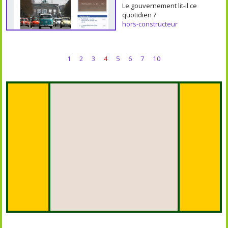
Le gouvernement lit-il ce
quotidien ?
hors-constructeur
1
2
3
4
5
6
7
10