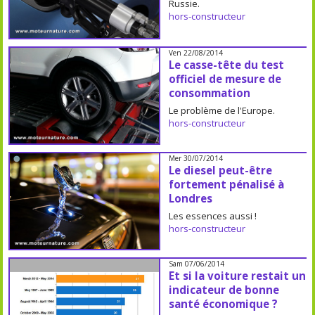
Russie.
hors-constructeur
Ven 22/08/2014
Le casse-tête du test
officiel de mesure de
consommation
Le problème de l'Europe.
hors-constructeur
Mer 30/07/2014
Le diesel peut-être
fortement pénalisé à
Londres
Les essences aussi !
hors-constructeur
Sam 07/06/2014
Et si la voiture restait un
indicateur de bonne
santé économique ?