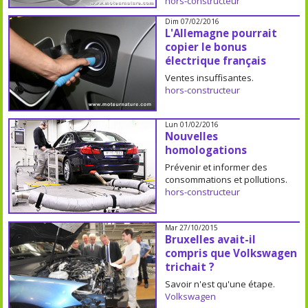
hors-constructeur
Dim 07/02/2016
L'Allemagne pourrait
copier le bonus
électrique français
Ventes insuffisantes.
hors-constructeur
Lun 01/02/2016
Nouvelles
homologations
Prévenir et informer des
consommations et pollutions.
hors-constructeur
Mar 27/10/2015
Bruxelles avait-il
compris que Volkswagen
trichait ?
Savoir n'est qu'une étape.
Volkswagen