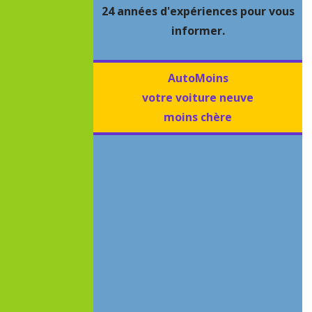
24 années d'expériences pour vous
informer.
AutoMoins
votre voiture neuve
moins chère