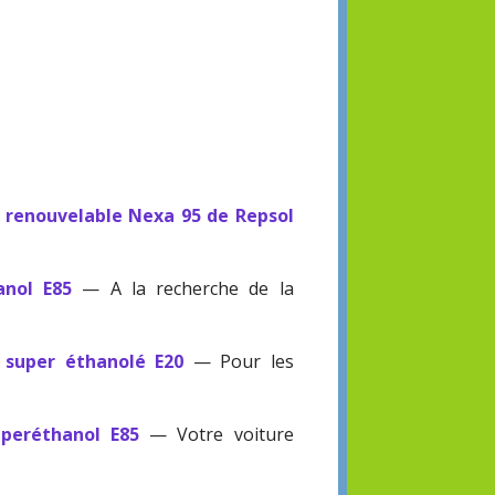
 renouvelable Nexa 95 de Repsol
anol E85
— A la recherche de la
 super éthanolé E20
— Pour les
uperéthanol E85
— Votre voiture