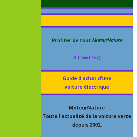
- - -
Profiter de tout
MoteurNature
X (Twitter)
Guide d'achat d'une
voiture électrique
MoteurNature
Toute l'actualité de la voiture verte
depuis 2002.