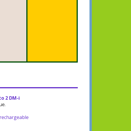
to 2 DM-i
ue.
-rechargeable