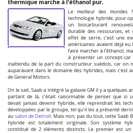
thermique marche à l'éthanol pur.
Le meilleur des mondes 
technologie hybride, pour opt
un biocarburant renouvel
durable des ressources, et 
effet de serre, c'est une ex
américaines avaient déjà eu 
faire marcher à l'éthanol, m
à présenter un concept-car 
inattendu de la part du constructeur suédois, car on n
auparavant dans le domaine des hybrides, mais c'est a
de General Motors.
On le sait, Saab a intégré la galaxie GM il y a quelques a
partant de là, c'était raisonnable de penser que si 
devait jamais devenir hybride, elle reprendrait les tec
développées par le groupe, tel qu'il les a présenté der
au
salon de Detroit
. Mais non, pas du tout, cette Saab
hybride est totalement originale. Son système hyb
constitué de 2 éléments distincts. Le premier est un 