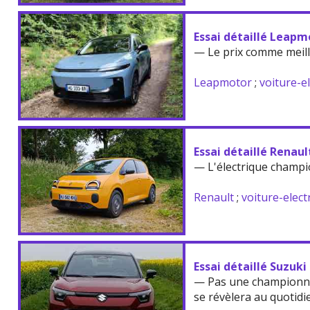
Essai détaillé Leapm
— Le prix comme meil
Leapmotor
;
voiture-e
Essai détaillé Renau
— L'électrique champi
Renault
;
voiture-elect
Essai détaillé Suzuki
— Pas une championne
se révèlera au quotidi