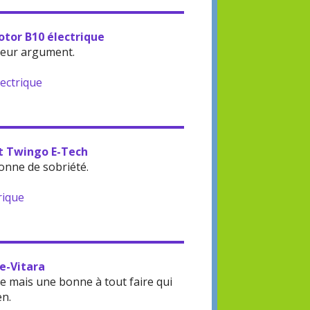
otor B10 électrique
leur argument.
lectrique
lt Twingo E-Tech
onne de sobriété.
rique
 e-Vitara
 mais une bonne à tout faire qui
en.