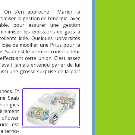
? On s'en approche ! Marier la
imiser la gestion de l'énergie, avec
able, pour assurer une gestion
minimiser les émissions de gazs à
cellente idée. Quelques universités
l'idée de modifier une Prius pour la
ais Saab est le premier constructeur
effectuant cette union. C'est assez
'avait jamais entendu parler de lui
ussi une grosse surprise de la part
nnées. Et
une Saab
hnologies
nièrement
 BioPower
ride est
alterno-