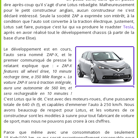
dire après-coup qu'il s'agit d'une Lotus rebadgée. Malheureusement
pour le petit constructeur anglais, aucun constructeur ne s'est
déclaré intéressé. Seule la société ZAP a exprimée son intérêt, à la
condition que l'auto soit convertie à la traction électrique. Justement,
Lotus sait faire, puisque c'est lui qui va produire le roadster
Tesla
,
après en avoir réalisé tout le développement chassis (à partir de la
base d'une Elise).
Le développement est en cours,
l'auto sera nommé ZAP-X, et le
premier communiqué de presse le
relatant explique que :
« ZAP-X
features all wheel drive, 10 minute
recharge time, a 350 Mile Range »
.
La
voiture ZAP-X sera à traction intégrale,
aura une autonomie de 560 km, et
sera rechargeable en 10 minutes !
C'est Lotus qui le dit. C'est avec des moteurs-roues, d'une puissance
totale de 640 ch (!), et capables d'emmener l'auto à 250 km/h. Nous
avons beaucoup de respect pour Lotus, et les voitures de ce
constructeur sont les modèles à suivre pour tout fabricant de voiture
de sport, mais nous ne pouvons pas croire à ces chiffres.
Parce que même avec une consommation de seulement
15 Kwh/100 km, ce qui serait exceptionnellement raisonnable pour