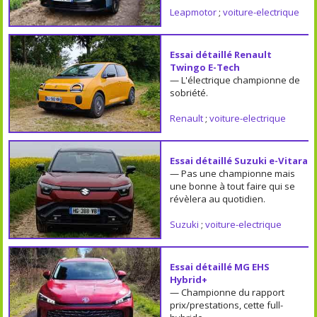
Leapmotor
;
voiture-electrique
Essai détaillé Renault
Twingo E-Tech
— L'électrique championne de
sobriété.
Renault
;
voiture-electrique
Essai détaillé Suzuki e-Vitara
— Pas une championne mais
une bonne à tout faire qui se
révèlera au quotidien.
Suzuki
;
voiture-electrique
Essai détaillé MG EHS
Hybrid+
— Championne du rapport
prix/prestations, cette full-