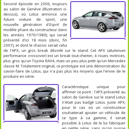
Second épisode en 2006, toujours
au salon de Genève (illustration ci-
dessus), où Lotus annonce une
future voiture de sport, une
nouvelle génération d'
Esprit
(le
modèle phare du constructeur dans
les années 1970/1980), qui serait
présenté d'ici 18 mois (donc, fin
2007), et dont le chassis serait celui
de l'APX, un gros break dévoilé sur le stand. Cet APX (aluminum
performance crossover) est un break tout-chemin, 4 roues motrices,
plus gros qu'un Toyota RAV4, mais un peu plus petit qu'un Mercedes
classe M. Totalement original, ce prototype est une démonstration du
savoir-faire de Lotus, qui n'a pas plus les moyens que l'envie de le
produire en série.
Caractéristique unique pour
affirmer ce point : l'APX présenté au
salon de Genève sur le stand Lotus
n'était pas badgé Lotus. Juste APX,
pour le cas où un constructeur
souhaiterait ajouter un véhicule de
ce type à sa gamme, il serait
possible à Lotus de le lui fabriquer
en petite série, sans qu'on puisse