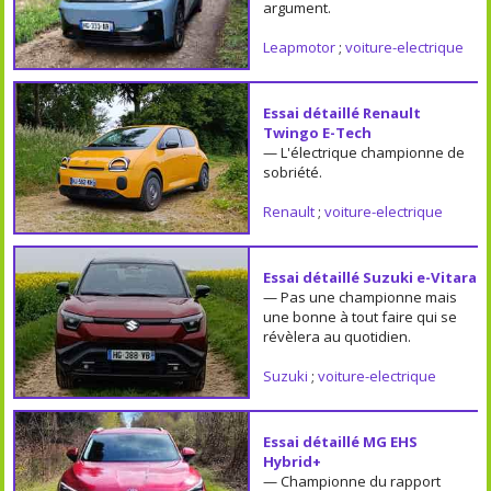
argument.
Leapmotor
;
voiture-electrique
Essai détaillé Renault
Twingo E-Tech
— L'électrique championne de
sobriété.
Renault
;
voiture-electrique
Essai détaillé Suzuki e-Vitara
— Pas une championne mais
une bonne à tout faire qui se
révèlera au quotidien.
Suzuki
;
voiture-electrique
Essai détaillé MG EHS
Hybrid+
— Championne du rapport