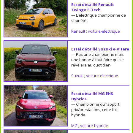
Essai détaillé Renault
Twingo E-Tech
— L'électrique championne de
sobriété.
Renault
;
voiture-electrique
Essai détaillé Suzuki e-Vitara
— Pas une championne mais
une bonne à tout faire qui se
révèlera au quotidien.
Suzuki
;
voiture-electrique
Essai détaillé MG EHS
Hybrid+
— Championne du rapport
prix/prestations, cette full-
hybride.
MG
;
voiture-hybride