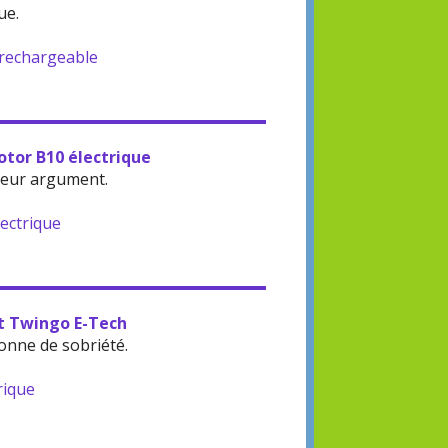
ue.
-rechargeable
otor B10 électrique
leur argument.
lectrique
lt Twingo E-Tech
onne de sobriété.
rique