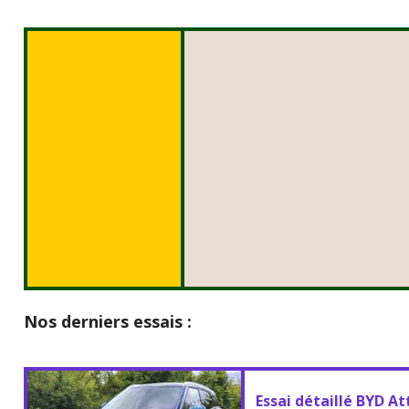
Nos derniers essais :
Essai détaillé BYD At