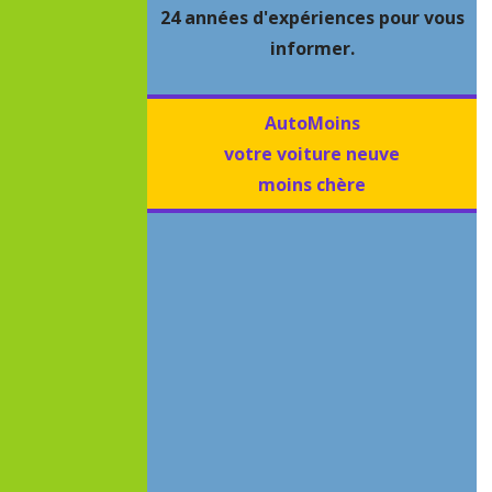
24 années d'expériences pour vous
informer.
AutoMoins
votre voiture neuve
moins chère