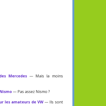
 des Mercedes
— Mais la moins
 Nismo
— Pas assez Nismo ?
our les amateurs de VW
— Ils sont