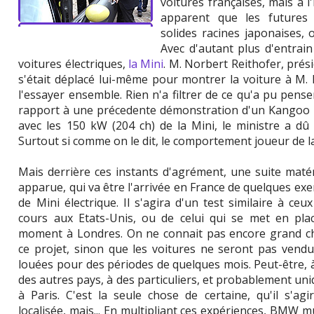
voitures françaises, mais à l
apparent que les futures 
solides racines japonaises,
Avec d'autant plus d'entrain 
voitures électriques,
la Mini
. M. Norbert Reithofer, pré
s'était déplacé lui-même pour montrer la voiture à M.
l'essayer ensemble. Rien n'a filtrer de ce qu'a pu pens
rapport à une précedente démonstration d'un Kangoo él
avec les 150 kW (204 ch) de la Mini, le ministre a dû
Surtout si comme on le dit, le comportement joueur de la
Mais derrière ces instants d'agrément, une suite matér
apparue, qui va être l'arrivée en France de quelques ex
de Mini électrique. Il s'agira d'un test similaire à ceu
cours aux Etats-Unis, ou de celui qui se met en pla
moment à Londres. On ne connait pas encore grand c
ce projet, sinon que les voitures ne seront pas vendu
louées pour des périodes de quelques mois. Peut-être, 
des autres pays, à des particuliers, et probablement u
à Paris. C'est la seule chose de certaine, qu'il s'ag
localisée, mais... En multipliant ces expériences, BMW mul