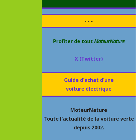
- - -
Profiter de tout
MoteurNature
X (Twitter)
Guide d'achat d'une
voiture électrique
MoteurNature
Toute l'actualité de la voiture verte
depuis 2002.