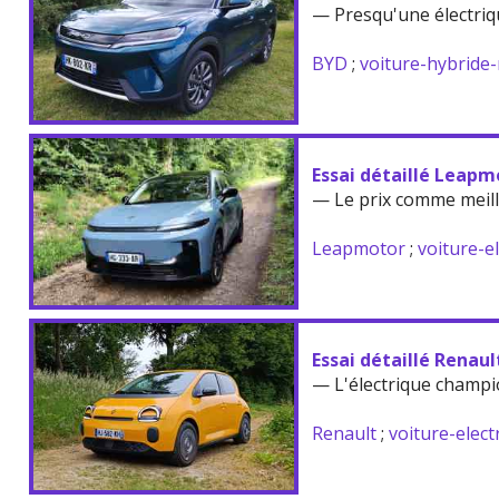
— Presqu'une électriq
BYD
;
voiture-hybride
Essai détaillé Leapm
— Le prix comme meil
Leapmotor
;
voiture-e
Essai détaillé Renau
— L'électrique champi
Renault
;
voiture-elect