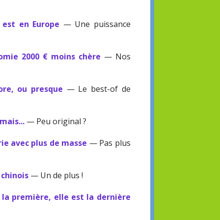
V est en Europe
— Une puissance
omie 2000 € moins chère
— Nos
ore, ou presque
— Le best-of de
mais...
— Peu original ?
ie avec plus de masse
— Pas plus
 chinois
— Un de plus !
 la première, elle est la dernière