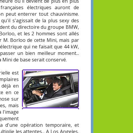
'heure où il devient de plus en plus
françaises électriques auront de
 on peut enterrer tout chauvinisme.
qu'il s'agissait de la plus sexy des
sident du directoire du groupe BMW,
 Borloo, et les 2 hommes sont allés
er M. Borloo de cette Mini, mais par
ectrique qui ne faisait que 44 kW,
 passer un bien meilleur moment...
 Mini de base serait conservé.
ielle est
emplaires
x déjà en
ce en ce
hose sur
es, mais
à l'image
niquement
ira d'une opération temporaire, et
tiplie les attentes... A Los Angeles,