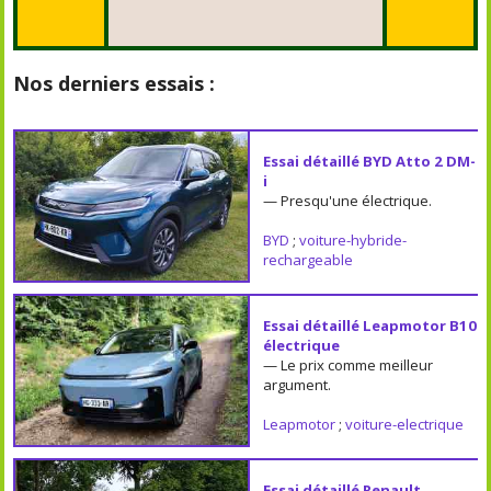
Nos derniers essais :
Essai détaillé BYD Atto 2 DM-
i
— Presqu'une électrique.
BYD
;
voiture-hybride-
rechargeable
Essai détaillé Leapmotor B10
électrique
— Le prix comme meilleur
argument.
Leapmotor
;
voiture-electrique
Essai détaillé Renault