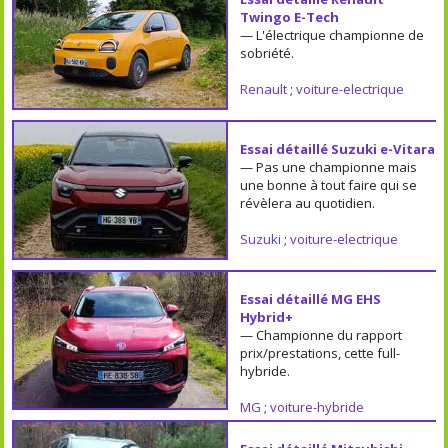
Twingo E-Tech
— L'électrique championne de
sobriété.
Renault
;
voiture-electrique
Essai détaillé Suzuki e-Vitara
— Pas une championne mais
une bonne à tout faire qui se
révèlera au quotidien.
Suzuki
;
voiture-electrique
Essai détaillé MG EHS
Hybrid+
— Championne du rapport
prix/prestations, cette full-
hybride.
MG
;
voiture-hybride