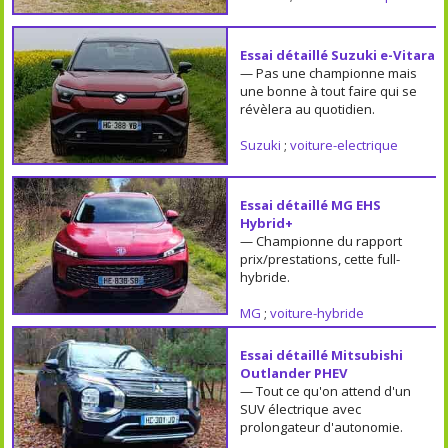
Essai détaillé Suzuki e-Vitara
— Pas une championne mais
une bonne à tout faire qui se
révèlera au quotidien.
Suzuki
;
voiture-electrique
Essai détaillé MG EHS
Hybrid+
— Championne du rapport
prix/prestations, cette full-
hybride.
MG
;
voiture-hybride
Essai détaillé Mitsubishi
Outlander PHEV
— Tout ce qu'on attend d'un
SUV électrique avec
prolongateur d'autonomie.