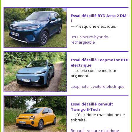
Essai détaillé BYD Atto 2 DM-
i
— Presqu'une électrique.
BYD
;
voiture-hybride-
rechargeable
Essai détaillé Leapmotor B10
électrique
— Le prix comme meilleur
argument.
Leapmotor
;
voiture-electrique
Essai détaillé Renault
Twingo E-Tech
— L'électrique championne de
sobriété.
Renault
;
voiture-electrique