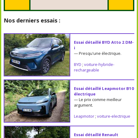
Nos derniers essais :
Essai détaillé BYD Atto 2 DM-
i
— Presqu'une électrique.
BYD
;
voiture-hybride-
rechargeable
Essai détaillé Leapmotor B10
électrique
— Le prix comme meilleur
argument.
Leapmotor
;
voiture-electrique
Essai détaillé Renault