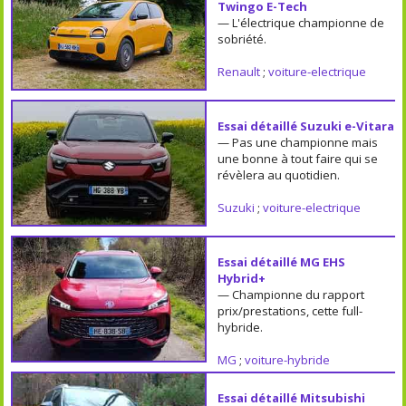
Twingo E-Tech
— L'électrique championne de
sobriété.
Renault
;
voiture-electrique
Essai détaillé Suzuki e-Vitara
— Pas une championne mais
une bonne à tout faire qui se
révèlera au quotidien.
Suzuki
;
voiture-electrique
Essai détaillé MG EHS
Hybrid+
— Championne du rapport
prix/prestations, cette full-
hybride.
MG
;
voiture-hybride
Essai détaillé Mitsubishi