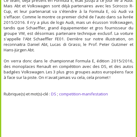
Ce team, déjà présent en Formula E, était jusqu'à ce jour lié à Audi.
Mais Abt et Volkswagen sont déjà partenaires avec les Scirocco R-
Cup, et leur partenariat va s'étendre à la Formula E, où Audi va
s'effacer. Comme le montre ce premier cliché de l'auto dans sa livrée
2015/2016. Il n'y a plus de logo Audi, mais un écusson Volkswagen,
tandis que Schaeffler, grand équipementier et gros fournisseur du
groupe VW, est désormais partenaire technique exclusif. La voiture
s'appelle l'Abt Schaeffler FE01. Derrière sur notre illustration, on
reconnaitra Daniel Abt, Lucas di Grassi, le Prof. Peter Gutzmer et
Hans-Jürgen Abt.
On verra donc dans le championnat Formula E, édition 2015/2016,
des monoplaces Renault en compétition avec des DS, et des autos
badgées Volkswagen. Les 3 plus gros groupes autos européens face
à face sur la piste. On n'avait jamais vu cela, cela promet !
Rubrique(s) et mot(s)-clé :
DS
;
competition-manifestation