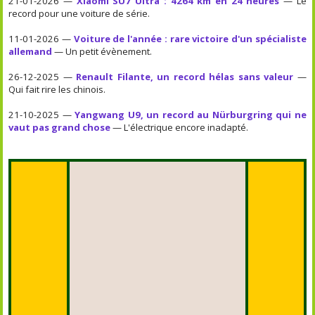
21-01-2026 —
Xiaomi SU7 Ultra : 4264 km en 24 heures
— Le
record pour une voiture de série.
11-01-2026 —
Voiture de l'année : rare victoire d'un spécialiste
allemand
— Un petit évènement.
26-12-2025 —
Renault Filante, un record hélas sans valeur
—
Qui fait rire les chinois.
21-10-2025 —
Yangwang U9, un record au Nürburgring qui ne
vaut pas grand chose
— L'électrique encore inadapté.