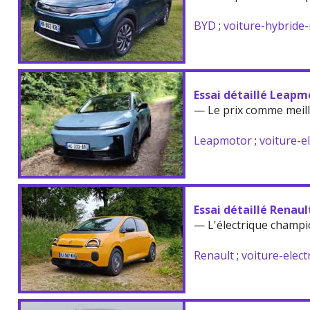
BYD
;
voiture-hybride
Essai détaillé Leapm
— Le prix comme meil
Leapmotor
;
voiture-e
Essai détaillé Renau
— L'électrique champi
Renault
;
voiture-elect