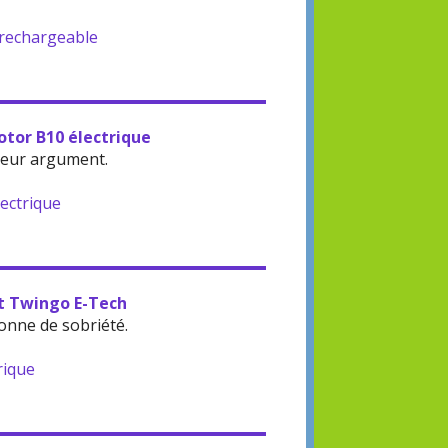
-rechargeable
otor B10 électrique
leur argument.
lectrique
lt Twingo E-Tech
onne de sobriété.
rique