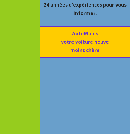
24 années d'expériences pour vous
informer.
AutoMoins
votre voiture neuve
moins chère