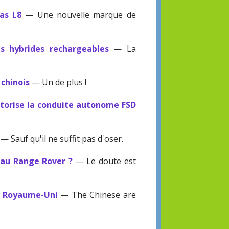
as L8
— Une nouvelle marque de
es hybrides rechargeables
— La
 chinois
— Un de plus !
utorise la conduite autonome FSD
— Sauf qu'il ne suffit pas d'oser.
e au Range Rover ?
— Le doute est
au Royaume-Uni
— The Chinese are