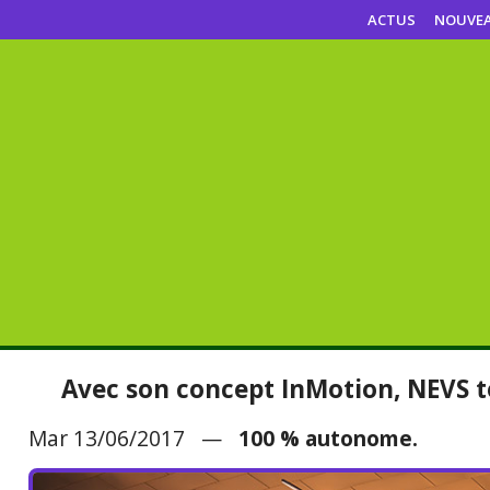
ACTUS
NOUVE
Avec son concept InMotion, NEVS t
Mar 13/06/2017 —
100 % autonome.