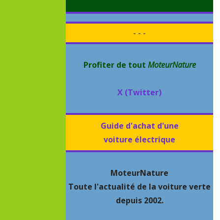
- - -
Profiter de tout
MoteurNature
X (Twitter)
Guide d'achat d'une
voiture électrique
MoteurNature
Toute l'actualité de la voiture verte
depuis 2002.