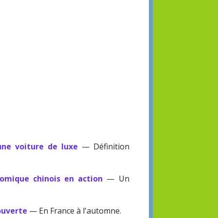
ne voiture de luxe
— Définition
nomique chinois en action
— Un
ouverte
— En France à l'automne.