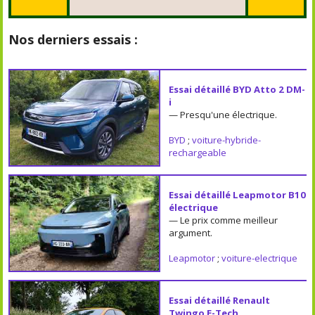
Nos derniers essais :
Essai détaillé BYD Atto 2 DM-
i
— Presqu'une électrique.
BYD
;
voiture-hybride-
rechargeable
Essai détaillé Leapmotor B10
électrique
— Le prix comme meilleur
argument.
Leapmotor
;
voiture-electrique
Essai détaillé Renault
Twingo E-Tech