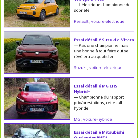
— L'électrique championne de
sobriété.
Renault
;
voiture-electrique
Essai détaillé Suzuki e-Vitara
— Pas une championne mais
une bonne à tout faire qui se
révèlera au quotidien.
Suzuki
;
voiture-electrique
Essai détaillé MG EHS
Hybrid+
— Championne du rapport
prix/prestations, cette full-
hybride.
MG
;
voiture-hybride
Essai détaillé Mitsubishi
Outlander PHEV