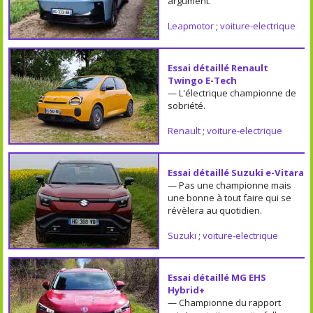
argument.
Leapmotor
;
voiture-electrique
Essai détaillé Renault
Twingo E-Tech
— L'électrique championne de
sobriété.
Renault
;
voiture-electrique
Essai détaillé Suzuki e-Vitara
— Pas une championne mais
une bonne à tout faire qui se
révèlera au quotidien.
Suzuki
;
voiture-electrique
Essai détaillé MG EHS
Hybrid+
— Championne du rapport