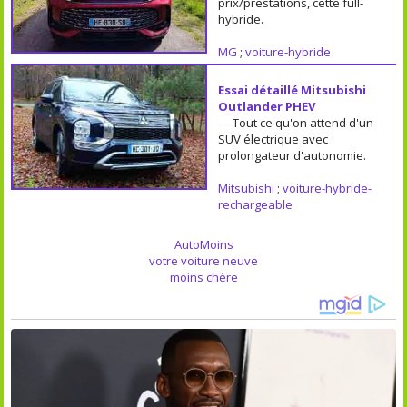
prix/prestations, cette full-
hybride.
MG
;
voiture-hybride
Essai détaillé Mitsubishi
Outlander PHEV
— Tout ce qu'on attend d'un
SUV électrique avec
prolongateur d'autonomie.
Mitsubishi
;
voiture-hybride-
rechargeable
AutoMoins
votre voiture neuve
moins chère