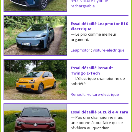
BYD
;
voiture-hybride-
rechargeable
Essai détaillé Leapmotor B10
électrique
— Le prix comme meilleur
argument.
Leapmotor
;
voiture-electrique
Essai détaillé Renault
Twingo E-Tech
— L'électrique championne de
sobriété.
Renault
;
voiture-electrique
Essai détaillé Suzuki e-Vitara
— Pas une championne mais
une bonne à tout faire qui se
révèlera au quotidien.