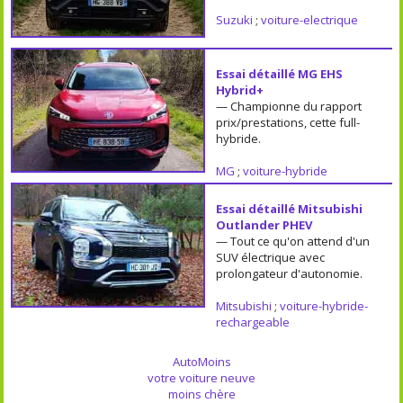
Suzuki
;
voiture-electrique
Essai détaillé MG EHS
Hybrid+
— Championne du rapport
prix/prestations, cette full-
hybride.
MG
;
voiture-hybride
Essai détaillé Mitsubishi
Outlander PHEV
— Tout ce qu'on attend d'un
SUV électrique avec
prolongateur d'autonomie.
Mitsubishi
;
voiture-hybride-
rechargeable
AutoMoins
votre voiture neuve
moins chère