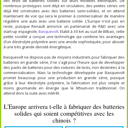
des tests de batteries solides sur leurs modèles électriques. De
nombreux prototypes sont déjà en circulation, des petites séries ont
déjà été construites avec des batteries semi-solides, et on attend
maintenant de voir qui sera le premier à commercialiser de manière
régulière une auto avec une batterie solide. L'Europe n'est pas en
reste, puisque Renault annonce un partenariat de R&D avec une
start-up espagnole,
Basquevolt
. Etabli à 30 km au sud de Bilbao, cette
petite société a conçue une technologie qui combine les avantages
d'un électrolyte polymère avec une anode sophistiquée, pour aboutir
à une très grande densité énergétique.
Basquevolt ne dispose pas de moyens industriels pour fabriquer des
batteries en grande série, il ne s'agit pour l'heure que de developper
des packs de batteries pour des voitures de tests, non destinées à la
commercialisation. Mais la technologie développée par Basquevolt
promet beaucoup pour une production en grande série, puisque
grâce à leur électrolyte polymère, la fabrication est plus simple et
moins gourmande en énergie que le lithium-ion traditionnel. On
attend donc la suite avec intérêt.
L'Europe arrivera t-elle à fabriquer des batteries
solides qui soient compétitives avec les
chinois ?