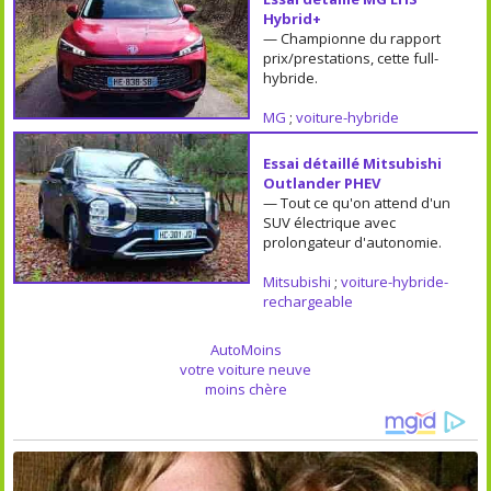
Hybrid+
— Championne du rapport
prix/prestations, cette full-
hybride.
MG
;
voiture-hybride
Essai détaillé Mitsubishi
Outlander PHEV
— Tout ce qu'on attend d'un
SUV électrique avec
prolongateur d'autonomie.
Mitsubishi
;
voiture-hybride-
rechargeable
AutoMoins
votre voiture neuve
moins chère