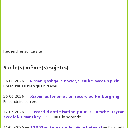
Rechercher sur ce site :
Sur le(s) même(s) sujet(s) :
06-08-2026 —
Nissan Qashqai e-Power, 1980 km avec un plein
—
Presqu'aussi bien qu'un diesel.
25-06-2026 —
Xiaomi autonome : un record au Nurburgring
—
En conduite coulée.
12-05-2026 —
Record d'optimisation pour la Porsche Taycan
avec le kit Manthey
— 10 000 € la seconde.
11-05-2026 —
10 800 voitures sur le même bateau !
— Plus petit