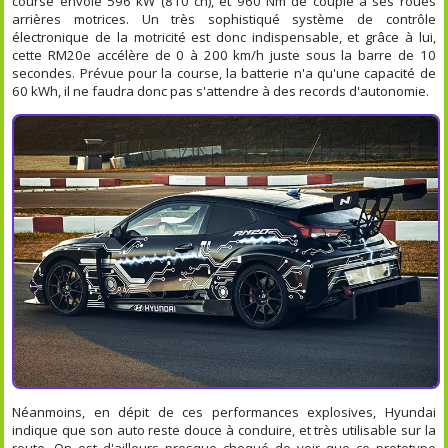
course envoie 596 kW (810 ch), et 960 Nm de couple à ses roues
arrières motrices. Un très sophistiqué système de contrôle
électronique de la motricité est donc indispensable, et grâce à lui,
cette RM20e accélère de 0 à 200 km/h juste sous la barre de 10
secondes. Prévue pour la course, la batterie n'a qu'une capacité de
60 kWh, il ne faudra donc pas s'attendre à des records d'autonomie.
Néanmoins, en dépit de ces performances explosives, Hyundai
indique que son auto reste douce à conduire, et très utilisable sur la
route. On est d'ailleurs presque choqué de voir que ce prototype