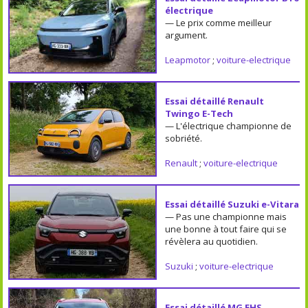
électrique
— Le prix comme meilleur
argument.
Leapmotor
;
voiture-electrique
Essai détaillé Renault
Twingo E-Tech
— L'électrique championne de
sobriété.
Renault
;
voiture-electrique
Essai détaillé Suzuki e-Vitara
— Pas une championne mais
une bonne à tout faire qui se
révèlera au quotidien.
Suzuki
;
voiture-electrique
Essai détaillé MG EHS