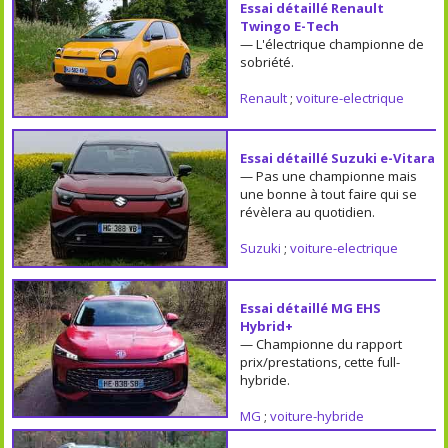
Essai détaillé Renault
Twingo E-Tech
— L'électrique championne de
sobriété.
Renault
;
voiture-electrique
Essai détaillé Suzuki e-Vitara
— Pas une championne mais
une bonne à tout faire qui se
révèlera au quotidien.
Suzuki
;
voiture-electrique
Essai détaillé MG EHS
Hybrid+
— Championne du rapport
prix/prestations, cette full-
hybride.
MG
;
voiture-hybride