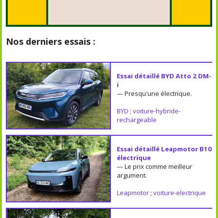
Nos derniers essais :
Essai détaillé BYD Atto 2 DM-
i
— Presqu'une électrique.
BYD
;
voiture-hybride-
rechargeable
Essai détaillé Leapmotor B10
électrique
— Le prix comme meilleur
argument.
Leapmotor
;
voiture-electrique