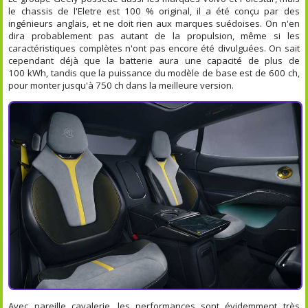
le chassis de l'Eletre est 100 % original, il a été conçu par des
ingénieurs anglais, et ne doit rien aux marques suédoises. On n'en
dira probablement pas autant de la propulsion, même si les
caractéristiques complètes n'ont pas encore été divulguées. On sait
cependant déjà que la batterie aura une capacité de plus de
100 kWh, tandis que la puissance du modèle de base est de 600 ch,
pour monter jusqu'à 750 ch dans la meilleure version.
Avec pareille cavalerie, les performances sont évidemment très