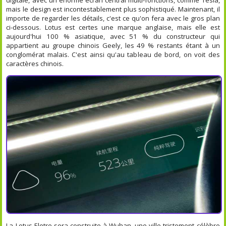
mais le design est incontestablement plus sophistiqué. Maintenant, il
importe de regarder les détails, c'est ce qu'on fera avec le gros plan
ci-dessous. Lotus est certes une marque anglaise, mais elle est
aujourd'hui 100 % asiatique, avec 51 % du constructeur qui
appartient au groupe chinois Geely, les 49 % restants étant à un
conglomérat malais. C'est ainsi qu'au tableau de bord, on voit des
caractères chinois.
La Lotus Eletre sera construite à Wuhan, une ville tristement célèbre