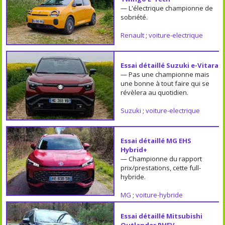
— L'électrique championne de
sobriété.
Renault
;
voiture-electrique
Essai détaillé Suzuki e-Vitara
— Pas une championne mais
une bonne à tout faire qui se
révèlera au quotidien.
Suzuki
;
voiture-electrique
Essai détaillé MG EHS
Hybrid+
— Championne du rapport
prix/prestations, cette full-
hybride.
MG
;
voiture-hybride
Essai détaillé Mitsubishi
Outlander PHEV