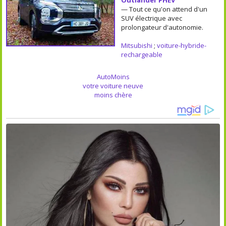
— Tout ce qu'on attend d'un
SUV électrique avec
prolongateur d'autonomie.
Mitsubishi
;
voiture-hybride-
rechargeable
AutoMoins
votre voiture neuve
moins chère