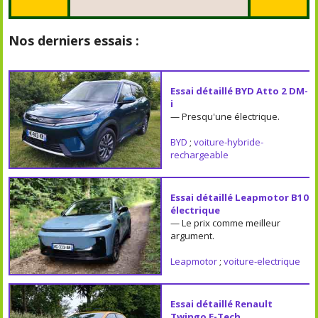
Nos derniers essais :
Essai détaillé BYD Atto 2 DM-
i
— Presqu'une électrique.
BYD
;
voiture-hybride-
rechargeable
Essai détaillé Leapmotor B10
électrique
— Le prix comme meilleur
argument.
Leapmotor
;
voiture-electrique
Essai détaillé Renault
Twingo E-Tech