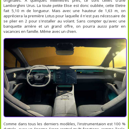
originales. A quelques millimètres près, ce sont celles d'une
Lamborghini Urus. La toute petite Elise est donc oubliée, cette Eletre
fait 5,10 m de longueur. Mais avec une hauteur de 1,63 m, on
appréciera la première Lotus pour laquelle il n'est pas nécessaire de
se plier en 2 pour s'installer au volant. Sans compter qu'avec une
banquette arrière et un grand offre, on pourra aussi partir en
vacances en famille. Même avec un chien.
Comme dans tous les derniers modèles, l'instrumentaion est 100 %
digitale, avec un énorme écran central multi-fonctions, comme Tesla,