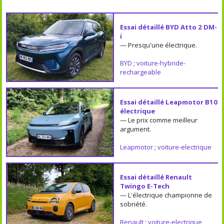
Essai détaillé BYD Atto 2 DM-
i
— Presqu'une électrique.
BYD
;
voiture-hybride-
rechargeable
Essai détaillé Leapmotor B10
électrique
— Le prix comme meilleur
argument.
Leapmotor
;
voiture-electrique
Essai détaillé Renault
Twingo E-Tech
— L'électrique championne de
sobriété.
Renault
;
voiture-electrique