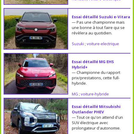
Essai détaillé Suzuki e-Vitara
— Pas une championne mais
une bonne à tout faire qui se
révèlera au quotidien.
Suzuki
;
voiture-electrique
Essai détaillé MG EHS
Hybrid+
— Championne du rapport
prix/prestations, cette full-
hybride.
MG
;
voiture-hybride
Essai détaillé Mitsubishi
Outlander PHEV
— Tout ce qu'on attend d'un
SUV électrique avec
prolongateur d'autonomie.