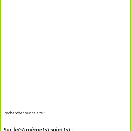
Rechercher sur ce site :
Sur le(s) même(s) sujet(s) :