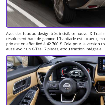
Avec des feux au design très incisif, ce nouvel X-Trail
résolument haut de gamme. L'habitacle est luxueux, mais
prix est en effet fixé à 42 700 €. Cela pour la version t
aussi avoir un X-Trail 7 places, et/ou traction intégrale.