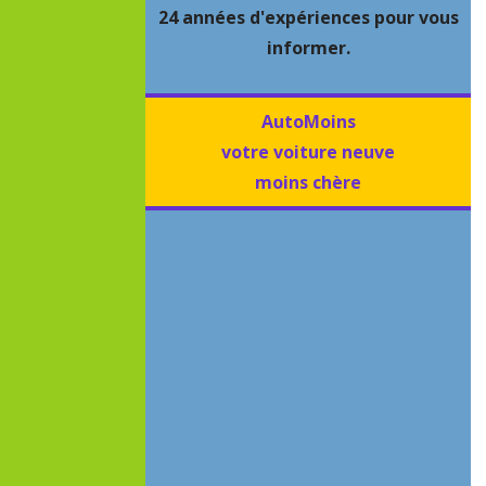
24 années d'expériences pour vous
informer.
AutoMoins
votre voiture neuve
moins chère