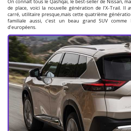
On connaît tous le Qashqai, le best-seller de Nissan, m
de place, voici la nouvelle génération de l'X-Trail. Il
carré, utilitaire presque,mais cette quatrième générat
familiale aussi, c'est un beau grand SUV comme 
d'européens.