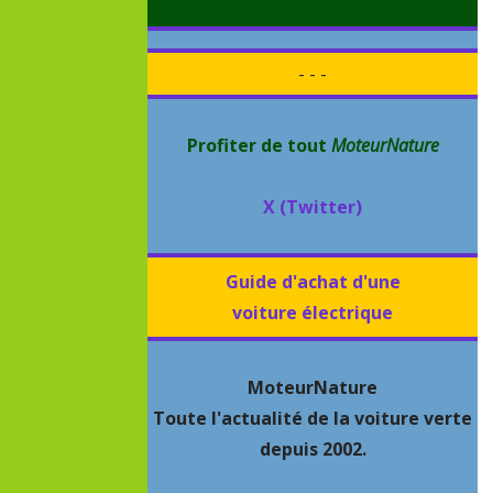
- - -
Profiter de tout
MoteurNature
X (Twitter)
Guide d'achat d'une
voiture électrique
MoteurNature
Toute l'actualité de la voiture verte
depuis 2002.