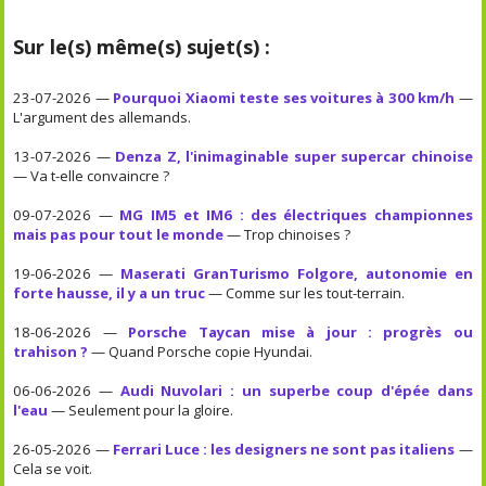
Sur le(s) même(s) sujet(s) :
23-07-2026 —
Pourquoi Xiaomi teste ses voitures à 300 km/h
—
L'argument des allemands.
13-07-2026 —
Denza Z, l'inimaginable super supercar chinoise
— Va t-elle convaincre ?
09-07-2026 —
MG IM5 et IM6 : des électriques championnes
mais pas pour tout le monde
— Trop chinoises ?
19-06-2026 —
Maserati GranTurismo Folgore, autonomie en
forte hausse, il y a un truc
— Comme sur les tout-terrain.
18-06-2026 —
Porsche Taycan mise à jour : progrès ou
trahison ?
— Quand Porsche copie Hyundai.
06-06-2026 —
Audi Nuvolari : un superbe coup d'épée dans
l'eau
— Seulement pour la gloire.
26-05-2026 —
Ferrari Luce : les designers ne sont pas italiens
—
Cela se voit.