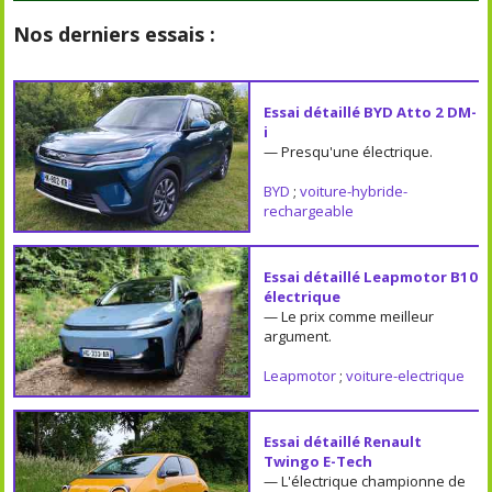
Nos derniers essais :
Essai détaillé BYD Atto 2 DM-
i
— Presqu'une électrique.
BYD
;
voiture-hybride-
rechargeable
Essai détaillé Leapmotor B10
électrique
— Le prix comme meilleur
argument.
Leapmotor
;
voiture-electrique
Essai détaillé Renault
Twingo E-Tech
— L'électrique championne de