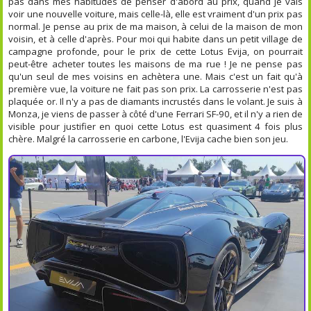
pas dans mes habitudes de penser d'abord au prix, quand je vais
voir une nouvelle voiture, mais celle-là, elle est vraiment d'un prix pas
normal. Je pense au prix de ma maison, à celui de la maison de mon
voisin, et à celle d'après. Pour moi qui habite dans un petit village de
campagne profonde, pour le prix de cette Lotus Evija, on pourrait
peut-être acheter toutes les maisons de ma rue ! Je ne pense pas
qu'un seul de mes voisins en achètera une. Mais c'est un fait qu'à
première vue, la voiture ne fait pas son prix. La carrosserie n'est pas
plaquée or. Il n'y a pas de diamants incrustés dans le volant. Je suis à
Monza, je viens de passer à côté d'une Ferrari SF-90, et il n'y a rien de
visible pour justifier en quoi cette Lotus est quasiment 4 fois plus
chère. Malgré la carrosserie en carbone, l'Evija cache bien son jeu.