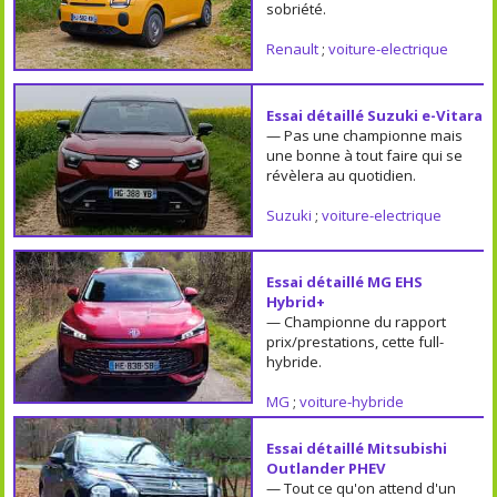
sobriété.
Renault
;
voiture-electrique
Essai détaillé Suzuki e-Vitara
— Pas une championne mais
une bonne à tout faire qui se
révèlera au quotidien.
Suzuki
;
voiture-electrique
Essai détaillé MG EHS
Hybrid+
— Championne du rapport
prix/prestations, cette full-
hybride.
MG
;
voiture-hybride
Essai détaillé Mitsubishi
Outlander PHEV
— Tout ce qu'on attend d'un