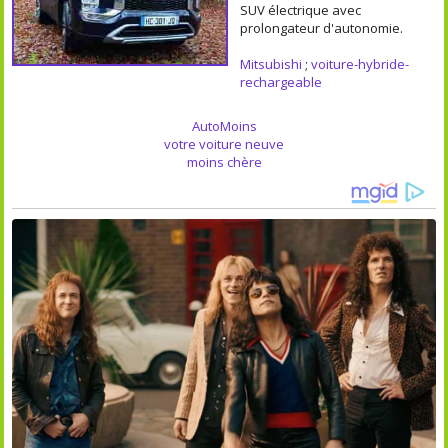
SUV électrique avec
prolongateur d'autonomie.
Mitsubishi
;
voiture-hybride-
rechargeable
AutoMoins
votre voiture neuve
moins chère